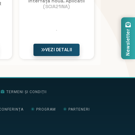
Interfața nouă. Aplicatii
t
(SCIA21INA)
Newsletter
VEZI DETALII
TERMENI ȘI CONDIȚII
CONFERINȚA
PROGRAM
PARTENERI