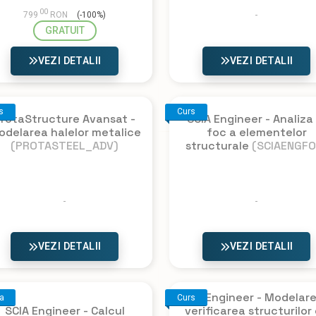
00
799
RON
(-100%)
GRATUIT
VEZI DETALII
VEZI DETALII
s
Curs
rotaStructure Avansat -
SCIA Engineer - Analiza 
odelarea halelor metalice
foc a elementelor
(PROTASTEEL_ADV)
structurale
(SCIAENGFO
VEZI DETALII
VEZI DETALII
SCIA Engineer - Modelare
a
Curs
SCIA Engineer - Calcul
verificarea structurilor