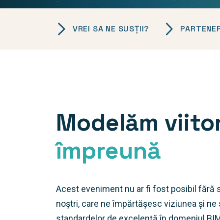
VREI SA NE SUSȚII?
PARTENERI
Modelăm viito
împreună
Acest eveniment nu ar fi fost posibil fără s
noștri, care ne împărtășesc viziunea și ne
standardelor de excelență în domeniul BIM