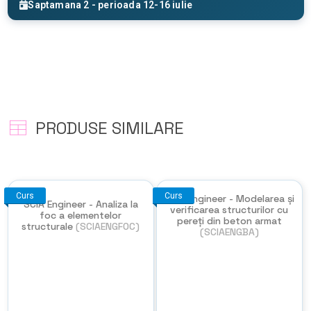
Saptamana 2 - perioada 12-16 iulie
PRODUSE SIMILARE
Curs
Curs
SCIA Engineer - Modelarea și
SCIA Engineer - Analiza la
verificarea structurilor cu
foc a elementelor
pereți din beton armat
structurale
(SCIAENGFOC)
(SCIAENGBA)