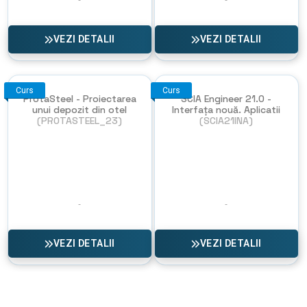
VEZI DETALII
VEZI DETALII
Curs
Curs
ProtaSteel - Proiectarea
SCIA Engineer 21.0 -
unui depozit din otel
Interfața nouă. Aplicatii
(PROTASTEEL_23)
(SCIA21INA)
VEZI DETALII
VEZI DETALII