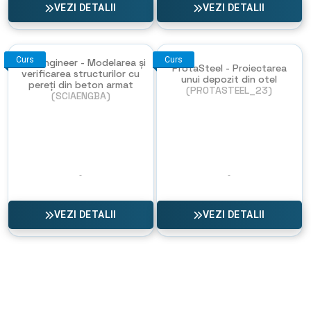
VEZI DETALII
VEZI DETALII
Curs
Curs
SCIA Engineer - Modelarea și
ProtaSteel - Proiectarea
verificarea structurilor cu
unui depozit din otel
pereți din beton armat
(PROTASTEEL_23)
(SCIAENGBA)
VEZI DETALII
VEZI DETALII