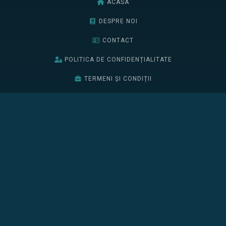
ACASA
DESPRE NOI
CONTACT
POLITICA DE CONFIDENȚIALITATE
TERMENI ȘI CONDIȚII
BURSELE EDIȚIEI 2026
EDIȚIA 2025
EDIȚIA 2024
BURSELE EDIȚIEI 2025
ÎNSCRIE-TE
CONFERINȚA
PROGRAM