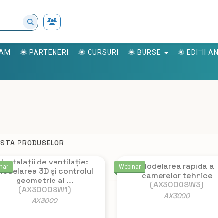
RAM
PARTENERI
CURSURI
BURSE
EDIȚII 
ISTA PRODUSELOR
Instalații de ventilație:
Modelarea rapida a
nar
Webinar
odelarea 3D și controlul
camerelor tehnice
geometric al ...
(AX3000SW3)
(AX3000SW1)
AX3000
AX3000