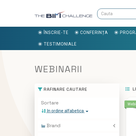
ÎNSCRIE-TE
CONFERINȚA
PROG
TESTIMONIALE
WEBINARII
L
RAFINARE CAUTARE
Sortare
Webi
M
In ordine alfabetica
Brand
ALLBIM NET