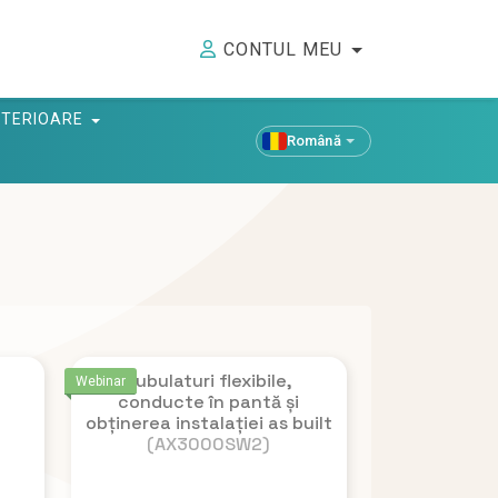
CONTUL MEU
ANTERIOARE
Română
Tubulaturi flexibile,
Webinar
conducte în pantă și
obținerea instalației as built
(AX3000SW2)