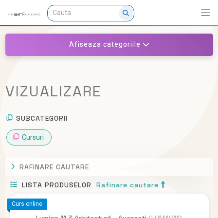
Afiseaza categoriile
VIZUALIZARE
SUBCATEGORII
Cursuri
RAFINARE CAUTARE
LISTA PRODUSELOR
Rafinare cautare
Curs online
Lumion 11.3 Arhitectură - Avansati
(LUMAV11)