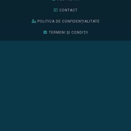
CONTACT
POLITICA DE CONFIDENȚIALITATE
TERMENI ȘI CONDIȚII
BURSELE EDIȚIEI 2026
EDIȚIA 2025
EDIȚIA 2024
BURSELE EDIȚIEI 2025
ÎNSCRIE-TE
CONFERINȚA
PROGRAM
PARTENERI