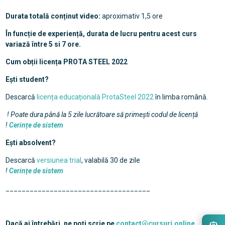
Durata totală conținut video:
aproximativ 1,5 ore
În funcție de experiență, durata de lucru pentru acest curs
variază între 5 si 7 ore.
Cum obții licența PROTA STEEL 2022
Ești student?
Descarcă
licența educațională ProtaSteel 2022
în limba română.
! Poate dura până la 5 zile lucrătoare să primești codul de licență
!
Cerințe de sistem
Ești absolvent?
Descarcă
versiunea trial
, valabilă 30 de zile
!
Cerințe de sistem
____________________________________
Dacă ai întrebări, ne poți scrie pe
contact@cursuri.online