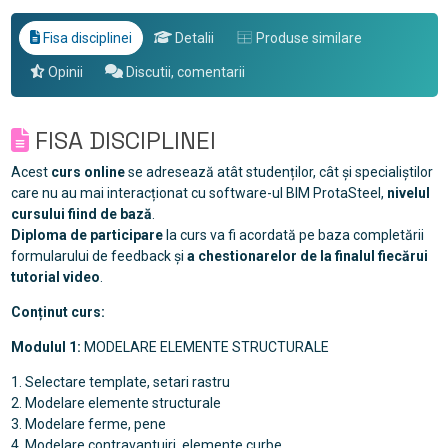
Fisa disciplinei
Detalii
Produse similare
Opinii
Discutii, comentarii
FISA DISCIPLINEI
Acest
curs online
se adresează atât studenților, cât și specialiștilor
care nu au mai interacționat cu software-ul BIM ProtaSteel,
nivelul
cursului fiind de bază
.
Diploma de participare
la curs va fi acordată pe baza completării
formularului de feedback și
a chestionarelor de la finalul fiecărui
tutorial video
.
Conținut curs:
Modulul 1:
MODELARE ELEMENTE STRUCTURALE
1. Selectare template, setari rastru
2. Modelare elemente structurale
3. Modelare ferme, pene
4. Modelare contravantuiri, elemente curbe