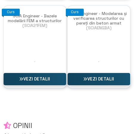
Curs
Curs
SCIA Engineer - Modelarea și
SCIA Engineer - Bazele
verificarea structurilor cu
modelării FEM a structurilor
pereți din beton armat
(SCIA21FEM)
(SCIAENGBA)
VEZI DETALII
VEZI DETALII
OPINII