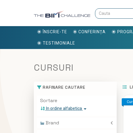
ÎNSCRIE-TE
CONFERINȚA
PROG
TESTIMONIALE
CURSURI
L
RAFINARE CAUTARE
Sortare
Cur
In ordine alfabetica
Brand
ALLBIM NET