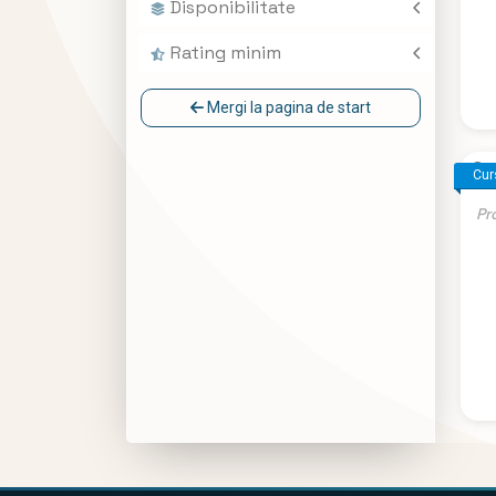
Disponibilitate
Disponibil
Rating minim
Mergi la pagina de start
Cr
Cur
Pr