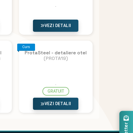
VEZI DETALII
Curs
l
ProtaSteel - detaliere otel
)
(PROTA19)
GRATUIT
VEZI DETALII