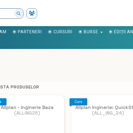
RAM
PARTENERI
CURSURI
BURSE
EDIȚII 
ISTA PRODUSELOR
s
Curs
Allplan - Inginerie Baza
Allplan Inginerie: QuickS
(ALLING25)
(ALL_ING_24)