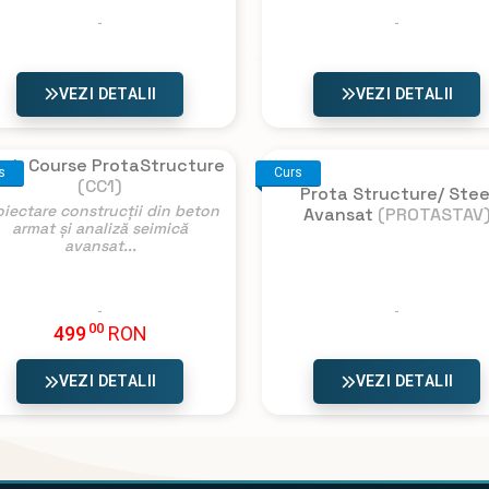
VEZI DETALII
VEZI DETALII
ash Course ProtaStructure
s
Curs
(CC1)
Prota Structure/ Stee
oiectare construcții din beton
Avansat
(PROTASTAV
armat și analiză seimică
avansat...
00
499
RON
VEZI DETALII
VEZI DETALII