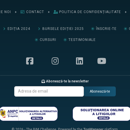
E NOI
♦
CONTACT
♦
POLITICA DE CONFIDENȚIALITATE
♦
EDIȚIA 2024
BURSELE EDIȚIEI 2025
ÎNSCRIE-TE
CURSURI
TESTIMONIALE
Abonează-te la newsletter
Abonează-te
© 2026 - The BIM Challenge. Powered by the
TopManager
platform.