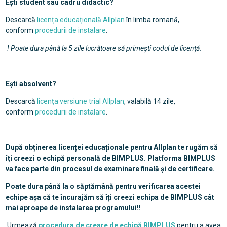
Ești student sau cadru didactic?
Descarcă
licența educațională Allplan
în limba romană,
conform
procedurii de instalare
.
! Poate dura până la 5 zile lucrătoare să primești codul de licență.
Ești absolvent?
Descarcă
licența versiune trial Allplan
, valabilă 14 zile,
conform
procedurii de instalare
.
După obținerea licenței educaționale pentru Allplan te rugăm să
îți creezi o echipă personală de BIMPLUS. Platforma BIMPLUS
va face parte din procesul de examinare finală și de certificare.
Poate dura până la o săptămână pentru verificarea acestei
echipe așa că te încurajăm să îți creezi echipa de BIMPLUS cât
mai aproape de instalarea programului!!
Urmează
procedura de creare de echipă BIMPLUS
pentru a avea