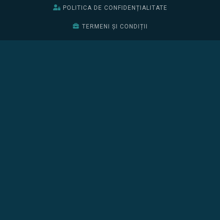
POLITICA DE CONFIDENȚIALITATE
TERMENI ȘI CONDIȚII
BURSELE EDIȚIEI 2026
EDIȚIA 2025
EDIȚIA 2024
BURSELE EDIȚIEI 2025
ÎNSCRIE-TE
CONFERINȚA
PROGRAM
PARTENERI
CURSURI