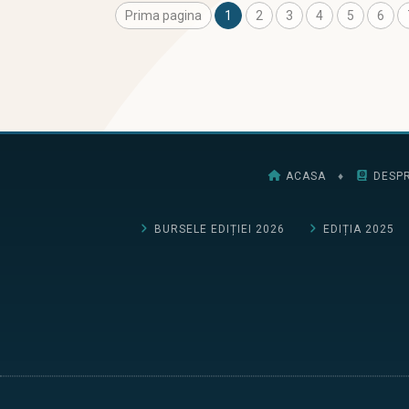
Prima pagina
1
2
3
4
5
6
ACASA
♦
DESPR
BURSELE EDIȚIEI 2026
EDIȚIA 2025