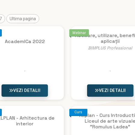
7
Ultima pagina
Webinar
Activare, utilizare, benefic
aplicații
AcademICa 2022
BIMPLUS Professional
VEZI DETALII
VEZI DETALII
Curs
Allplan - Curs Introducti
LPLAN - Arhitectura de
Liceul de arte vizual
interior
"Romulus Ladea"