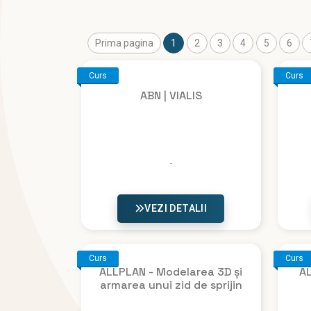
Prima pagina
1
2
3
4
5
6
Curs
Curs
ABN | VIALIS
VEZI DETALII
Curs
Curs
ALLPLAN - Modelarea 3D și
AL
armarea unui zid de sprijin