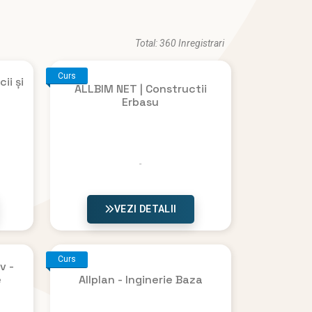
Total: 360 Inregistrari
Curs
ii și
ALLBIM NET | Constructii
Erbasu
VEZI DETALII
Curs
v -
e
Allplan - Inginerie Baza