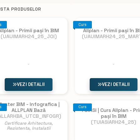
ISTA PRODUSELOR
s
Curs
Allplan - Primii pași în BIM
Allplan - Primii pași în B
(UAUIMARH24_25_JOI)
(UAUIMARH24_25_MART
VEZI DETALII
VEZI DETALII
aster BIM - Infografica |
s
Curs
TUIASI | Curs Allplan - Pri
ALLPLAN Bază
pași în BIM
ALLARHBA_UTCB_INFOGR)
(TUIASIARH24_25)
Certificare Arhitectura,
Rezistenta, Instalatii
NU EXISTA
IMAGINI