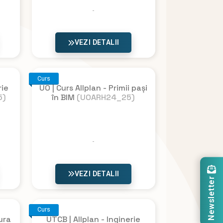
VEZI DETALII
Curs
rie
UO | Curs Allplan - Primii pași
5)
în BIM
(UOARH24_25)
VEZI DETALII
Newsletter
Curs
ura
UTCB | Allplan - Inginerie