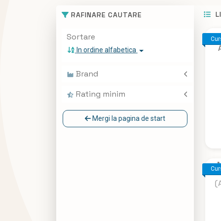
L
RAFINARE CAUTARE
Sortare
Cur
In ordine alfabetica
Brand
ALLBIM NET
Rating minim
Mergi la pagina de start
M
Cur
(