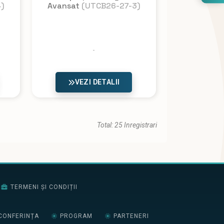
)
Avansat
(UTCB26-27-3)
VEZI DETALII
Total: 25 Inregistrari
TERMENI ȘI CONDIȚII
CONFERINȚA
PROGRAM
PARTENERI