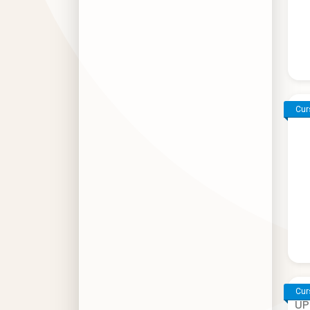
Cur
Cur
UPT