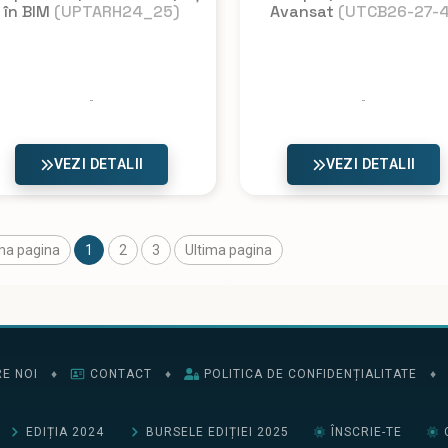
în BIM
(UPTARH24_25)
Avansat
(UTCB26-27-4
VEZI DETALII
VEZI DETALII
ma pagina
1
2
3
Ultima pagina
E NOI
♦
CONTACT
♦
POLITICA DE CONFIDENȚIALITATE
♦
EDIȚIA 2024
BURSELE EDIȚIEI 2025
ÎNSCRIE-TE