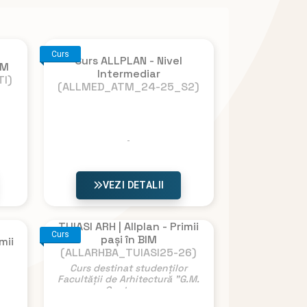
Curs
Curs ALLPLAN - Nivel
IM
Intermediar
I)
(ALLMED_ATM_24-25_S2)
VEZI DETALII
TUIASI ARH | Allplan - Primii
Curs
pași în BIM
mii
(ALLARHBA_TUIASI25-26)
Curs destinat studenților
Facultății de Arhitectură ”G.M.
Cantacu...