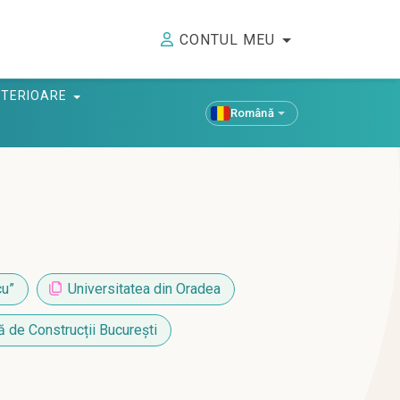
CONTUL MEU
ANTERIOARE
Română
cu”
Universitatea din Oradea
ă de Construcții București