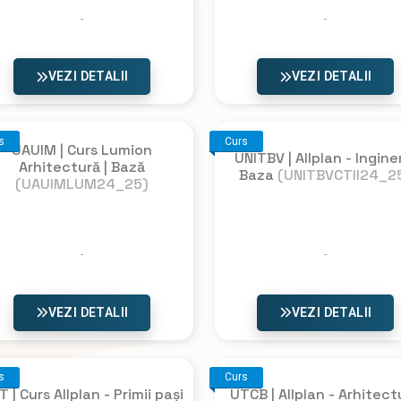
VEZI DETALII
VEZI DETALII
s
Curs
UAUIM | Curs Lumion
UNITBV | Allplan - Ingine
Arhitectură | Bază
Baza
(UNITBVCTII24_2
(UAUIMLUM24_25)
VEZI DETALII
VEZI DETALII
s
Curs
 | Curs Allplan - Primii pași
UTCB | Allplan - Arhitect