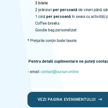
3 bilete
2 prânzuri
per persoană
de vineri până s
1 cină
per persoană
în seara cu activități 
Coffee breaks
Goodie bag personalizat
* Prețurile conțin toate taxele.
Pentru detalii suplimentare ne puteți contac
- email:
contact@cursuri.online
VEZI PAGINA EVENIMENTULUI