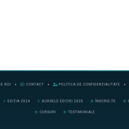
E NOI
♦
CONTACT
♦
POLITICA DE CONFIDENȚIALITATE
♦
EDIȚIA 2024
BURSELE EDIȚIEI 2025
ÎNSCRIE-TE
CURSURI
TESTIMONIALE