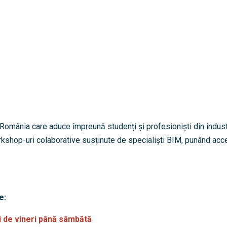
România care aduce împreună studenți și profesioniști din indust
kshop-uri colaborative susținute de specialiști BIM, punând accen
e:
i de vineri până sâmbătă