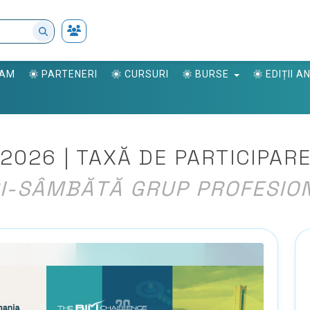
RAM
PARTENERI
CURSURI
BURSE
EDIȚII 
2026 | TAXĂ DE PARTICIPAR
I-SÂMBĂTĂ GRUP PROFESION