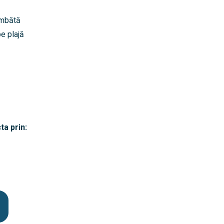
âmbătă
pe plajă
ta prin: