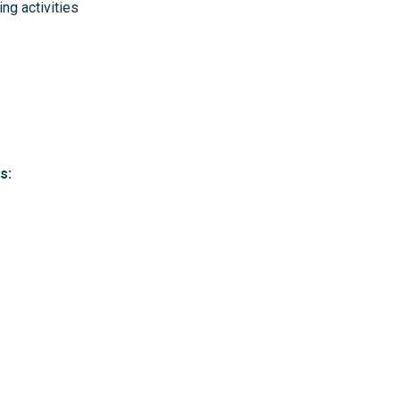
ng activities
s: