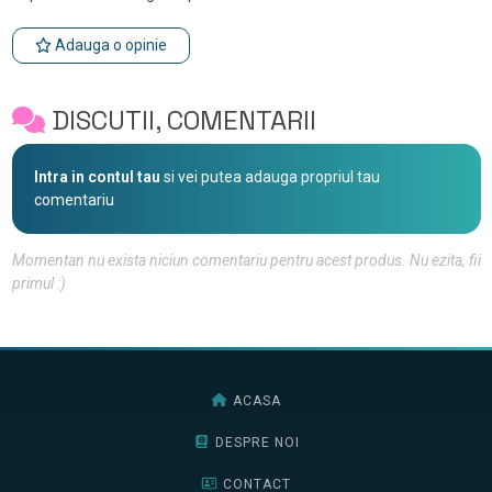
Adauga o opinie
DISCUTII, COMENTARII
Intra in contul tau
si vei putea adauga propriul tau
comentariu
Momentan nu exista niciun comentariu pentru acest produs. Nu ezita, fii
primul :)
ACASA
DESPRE NOI
CONTACT