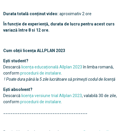
Durata totală conținut video:
aproximativ 2 ore
În funcție de experiență, durata de lucru pentru acest curs
variază între 8 si 12 ore.
Cum obții licența ALLPLAN 2023
Ești student?
Descarcă
licența educațională Allplan 2023
în limba romană,
conform
procedurii de instalare
.
! Poate dura până la 5 zile lucrătoare să primești codul de licență
Ești absolvent?
Descarcă
licența versiune trial Allplan 2023
, valabilă 30 de zile,
conform
procedurii de instalare
.
____________________________________