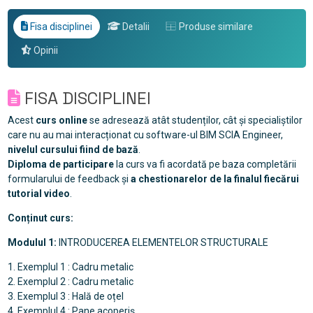
Fisa disciplinei
Detalii
Produse similare
Opinii
FISA DISCIPLINEI
Acest
curs online
se adresează atât studenților, cât și specialiștilor
care nu au mai interacționat cu software-ul BIM SCIA Engineer,
nivelul cursului fiind de bază
.
Diploma de participare
la curs va fi acordată pe baza completării
formularului de feedback și
a chestionarelor de la finalul fiecărui
tutorial video
.
Conținut curs:
Modulul 1:
INTRODUCEREA ELEMENTELOR STRUCTURALE
1. Exemplul 1 : Cadru metalic
2. Exemplul 2 : Cadru metalic
3. Exemplul 3 : Hală de oțel
4. Exemplul 4 : Pane acoperiș