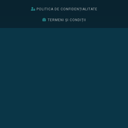
POLITICA DE CONFIDENȚIALITATE
TERMENI ȘI CONDIȚII
BURSELE EDIȚIEI 2026
EDIȚIA 2025
EDIȚIA 2024
BURSELE EDIȚIEI 2025
ÎNSCRIE-TE
CONFERINȚA
PROGRAM
PARTENERI
CURSURI