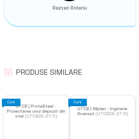
Razvan Rotariu
PRODUSE SIMILARE
Curs
Curs
UTCB | ProtaSteel -
UTCB | Allplan - Inginerie
Proiectarea unui depozit din
Avansat
(UTCB26-27-3)
otel
(UTCB26-27-5)