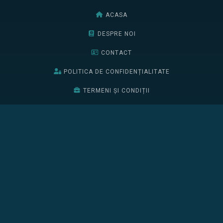
ACASA
DESPRE NOI
CONTACT
POLITICA DE CONFIDENȚIALITATE
TERMENI ȘI CONDIȚII
BURSELE EDIȚIEI 2026
EDIȚIA 2025
EDIȚIA 2024
BURSELE EDIȚIEI 2025
ÎNSCRIE-TE
CONFERINȚA