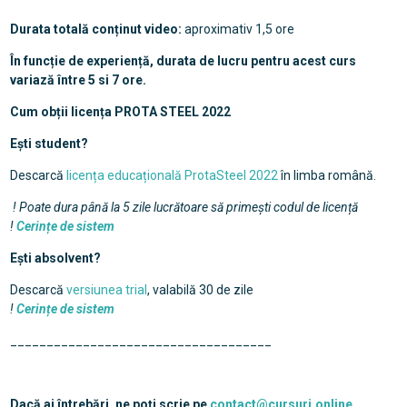
Durata totală conținut video:
aproximativ 1,5 ore
În funcție de experiență, durata de lucru pentru acest curs
variază între 5 si 7 ore.
Cum obții licența PROTA STEEL 2022
Ești student?
Descarcă
licența educațională ProtaSteel 2022
în limba română.
! Poate dura până la 5 zile lucrătoare să primești codul de licență
!
Cerințe de sistem
Ești absolvent?
Descarcă
versiunea trial
, valabilă 30 de zile
!
Cerințe de sistem
____________________________________
Dacă ai întrebări, ne poți scrie pe
contact@cursuri.online