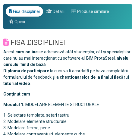
Fisa disciplinei
Detalii
Produse similare
Opinii
FISA DISCIPLINEI
Acest
curs online
se adresează atât studenților, cât și specialiștilor
care nu au mai interacționat cu software-ul BIM ProtaSteel,
nivelul
cursului fiind de bază
.
Diploma de participare
la curs va fi acordată pe baza completării
formularului de feedback și
a chestionarelor de la finalul fiecărui
tutorial video
.
Conținut curs:
Modulul 1:
MODELARE ELEMENTE STRUCTURALE
1. Selectare template, setari rastru
2. Modelare elemente structurale
3. Modelare ferme, pene
4. Modelare contravantuiri, elemente curbe