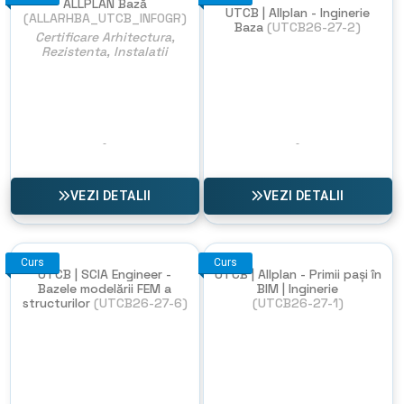
ALLPLAN Bază
UTCB | Allplan - Inginerie
(ALLARHBA_UTCB_INFOGR)
Baza
(UTCB26-27-2)
Certificare Arhitectura,
Rezistenta, Instalatii
NU EXISTA
IMAGINI
VEZI DETALII
VEZI DETALII
Curs
Curs
UTCB | SCIA Engineer -
UTCB | Allplan - Primii pași în
Bazele modelării FEM a
BIM | Inginerie
structurilor
(UTCB26-27-6)
(UTCB26-27-1)