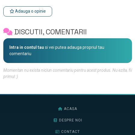
Adauga o opinie
DISCUTII, COMENTARII
Intra in contul tau
si vei putea adauga propriul tau
comentariu
Momentan nu exista niciun comentariu pentru acest produs. Nu ezita, fii
primul :)
ACASA
DESPRE NOI
CONTACT