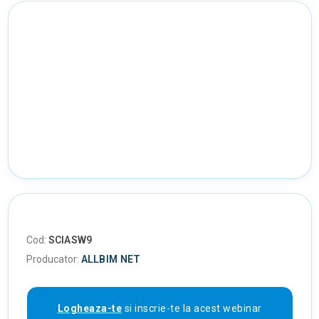
Cod:
SCIASW9
Producator:
ALLBIM NET
Logheaza-te
si inscrie-te la acest webinar