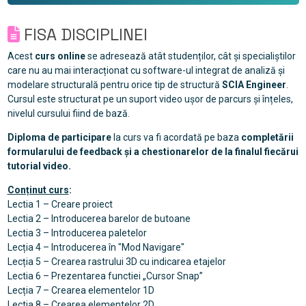
FISA DISCIPLINEI
Acest
curs online
se adresează atât studenților, cât și specialiștilor
care nu au mai interacționat cu software-ul integrat de analiză și
modelare structurală pentru orice tip de structură
SCIA Engineer
.
Cursul este structurat pe un suport video ușor de parcurs și înțeles,
nivelul cursului fiind de bază.
Diploma de participare
la curs va fi acordată pe baza
completării
formularului de feedback și a chestionarelor de la finalul fiecărui
tutorial video.
Conținut curs
:
Lectia 1 – Creare proiect
Lectia 2 – Introducerea barelor de butoane
Lectia 3 – Introducerea paletelor
Lecția 4 – Introducerea în "Mod Navigare"
Lecția 5 – Crearea rastrului 3D cu indicarea etajelor
Lectia 6 – Prezentarea functiei „Cursor Snap”
Lecția 7 – Crearea elementelor 1D
Lectia 8 – Crearea elementelor 2D