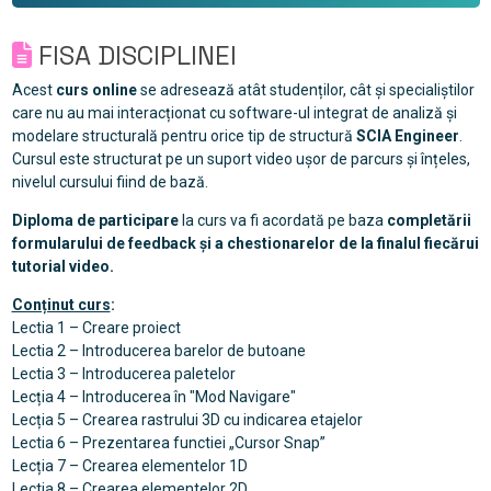
FISA DISCIPLINEI
Acest
curs online
se adresează atât studenților, cât și specialiștilor
care nu au mai interacționat cu software-ul integrat de analiză și
modelare structurală pentru orice tip de structură
SCIA Engineer
.
Cursul este structurat pe un suport video ușor de parcurs și înțeles,
nivelul cursului fiind de bază.
Diploma de participare
la curs va fi acordată pe baza
completării
formularului de feedback și a chestionarelor de la finalul fiecărui
tutorial video.
Conținut curs
:
Lectia 1 – Creare proiect
Lectia 2 – Introducerea barelor de butoane
Lectia 3 – Introducerea paletelor
Lecția 4 – Introducerea în "Mod Navigare"
Lecția 5 – Crearea rastrului 3D cu indicarea etajelor
Lectia 6 – Prezentarea functiei „Cursor Snap”
Lecția 7 – Crearea elementelor 1D
Lectia 8 – Crearea elementelor 2D