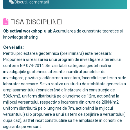
Discutii, comentarii
FISA DISCIPLINEI
Obiectivul workshop-ului:
Acumularea de cunostinte teoretice si
knowledge sharing
Ce vei afla:
Pentru proiectarea geotehnică (preliminară) este necesară:
Propunerea și realizarea unui program de investigare a terenului
conform NP 074-2014. Se va stabili categoria geotehnică și
investigațiile geotehnice aferente, numărul punctelor de
investigare, poziția și adâncimea acestora, încercările pe teren și de
laborator necesare. Se va realiza un studiu de stabilitate generala a
amplasamentului (considerând o încărcare din construcție de
50kN/m2, uniform distribuită pe o lungime de 12m, acționând la
mijlocul versantului, respectiv o încărcare din drum de 20kN/m2,
uniform distribuită pe o lungime de 7m, acționând la mijlocul
versantului) si o propunere a unui sistem de sprijinire a versantului(
dupa caz), astfel incat constructiile sa fie amplasate in conditii de
siguranta pe versant.