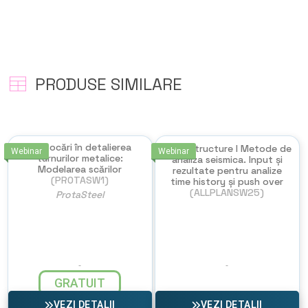
PRODUSE SIMILARE
Provocări în detalierea
ProtaStructure I Metode de
Webinar
Webinar
turnurilor metalice:
analiza seismica. Input și
Modelarea scărilor
rezultate pentru analize
(PROTASW1)
time history și push over
(ALLPLANSW25)
ProtaSteel
GRATUIT
VEZI DETALII
VEZI DETALII