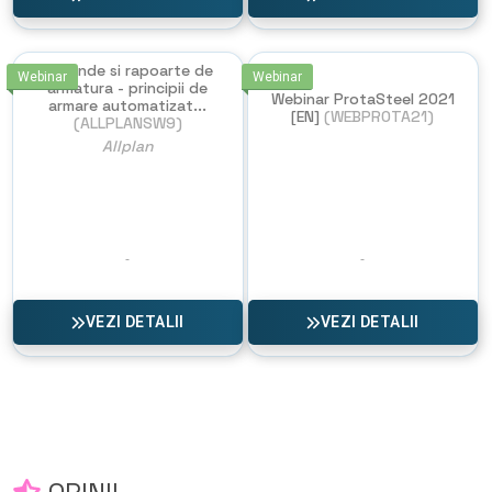
Legende si rapoarte de
Webinar
Webinar
armatura - principii de
Webinar ProtaSteel 2021
armare automatizat...
[EN]
(WEBPROTA21)
(ALLPLANSW9)
Allplan
VEZI DETALII
VEZI DETALII