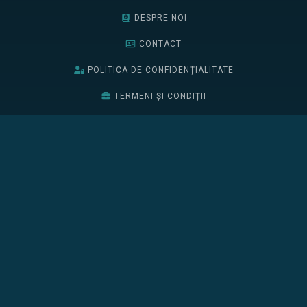
DESPRE NOI
CONTACT
POLITICA DE CONFIDENȚIALITATE
TERMENI ȘI CONDIȚII
BURSELE EDIȚIEI 2026
EDIȚIA 2025
EDIȚIA 2024
BURSELE EDIȚIEI 2025
ÎNSCRIE-TE
CONFERINȚA
PROGRAM