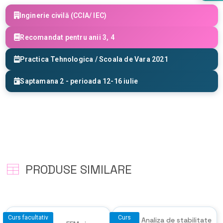
Inginerie civilă (CCIA/ IEC)
Recomandat pentru anii 3, 4
Practica Tehnologica / Scoala de Vara 2021
Saptamana 2 - perioada 12-16 iulie
PRODUSE SIMILARE
Curs facultativ
Curs
GEO5 - Analiza de stabilitate