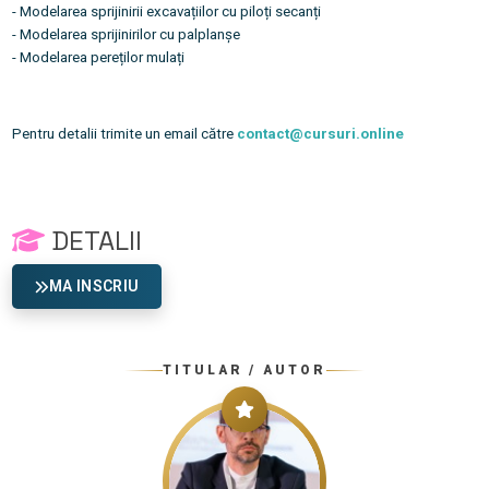
- Modelarea sprijinirii
excavațiilor
cu
piloți
secanți
- Modelarea sprijinirilor cu palplanșe
- Modelarea
pereților
mulați
Pentru detalii trimite un email către
contact@cursuri.online
DETALII
MA INSCRIU
TITULAR / AUTOR