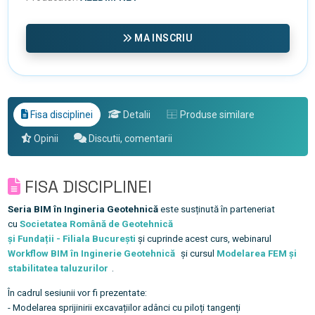
MA INSCRIU
Fisa disciplinei
Detalii
Produse similare
Opinii
Discutii, comentarii
FISA DISCIPLINEI
Seria BIM
în
Ingineria
Geotehnică
este
susținută
în
parteneriat
cu
Societatea
Română
de
Geotehnică
și
Fundații
-
Filiala
București
și
cuprinde acest curs, webinarul
Workflow BIM în Inginerie Geotehnică
și
cursul
Modelarea FEM și
stabilitatea taluzurilor
.
În cadrul sesiunii vor fi prezentate:
- Modelarea sprijinirii
excavațiilor
adânci
cu
piloți
tangenți