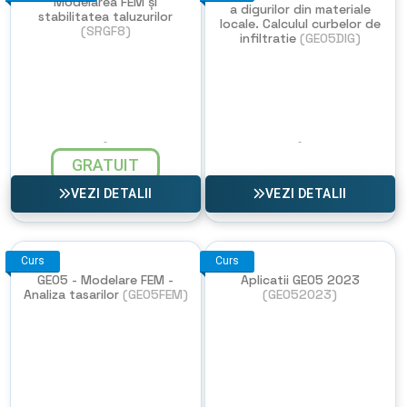
Modelarea FEM și
a digurilor din materiale
stabilitatea taluzurilor
locale. Calculul curbelor de
(SRGF8)
infiltratie
(GEO5DIG)
GRATUIT
VEZI DETALII
VEZI DETALII
Curs
Curs
GEO5 - Modelare FEM -
Aplicatii GEO5 2023
Analiza tasarilor
(GEO5FEM)
(GEO52023)