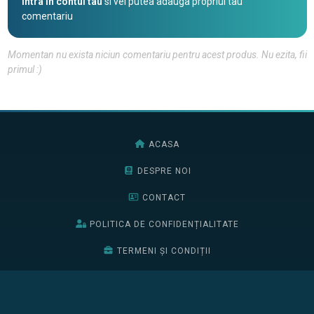
Intra in contul tau
si vei putea adauga propriul tau
comentariu
Momentan nu exista niciun comentariu pentru acest produs. Nu ezita, fii
primul :)
ACASA
DESPRE NOI
CONTACT
POLITICA DE CONFIDENȚIALITATE
TERMENI ȘI CONDIȚII
BURSELE EDIȚIEI 2026