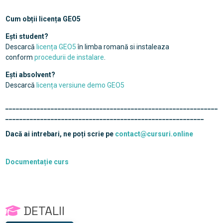
Cum obții licența GEO5
Ești student?
Descarcă
licența GEO5
în limba romană si instaleaza
conform
procedurii de instalare
.
Ești absolvent?
Descarcă
licența versiune demo GEO5
_____________________________________________________________
_________________________________________________________
Dacă ai intrebari, ne poți scrie pe
contact@cursuri.online
Documentație curs
DETALII