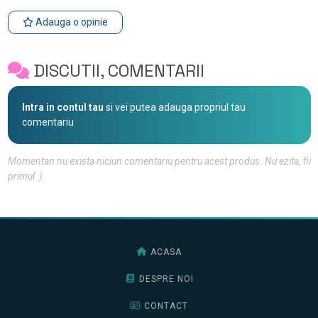
Adauga o opinie
DISCUTII, COMENTARII
Intra in contul tau
si vei putea adauga propriul tau
comentariu
Momentan nu exista niciun comentariu pentru acest produs. Nu ezita, fii
primul :)
ACASA
DESPRE NOI
CONTACT