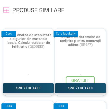
PRODUSE SIMILARE
Curs
Curs facultativ
GEO5 - Analiza de stabilitate
Modelarea sistemelor de
a digurilor din materiale
sprijinire pentru excavații
locale. Calculul curbelor de
adânci
(SRGF7)
infiltratie
(GEO5DIG)
GRATUIT
VEZI DETALII
VEZI DETALII
Curs
Curs