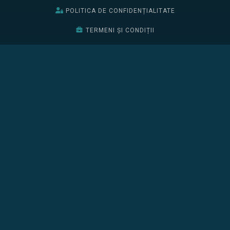
POLITICA DE CONFIDENȚIALITATE
TERMENI ȘI CONDIȚII
BURSELE EDIȚIEI 2026
EDIȚIA 2025
EDIȚIA 2024
BURSELE EDIȚIEI 2025
ÎNSCRIE-TE
CONFERINȚA
PROGRAM
PARTENERI
CURSURI