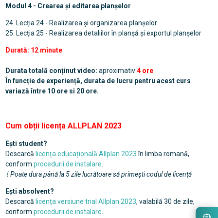
Modul 4 - Crearea și editarea planșelor
24. Lecția 24 - Realizarea și organizarea planșelor
25. Lecția 25 - Realizarea detaliilor în planșă și exportul planșelor
Durată: 12 minute
Durata totală conținut video:
aproximativ
4 ore
În funcție de experiență, durata de lucru pentru acest curs
variază între 10 ore si 20 ore.
Cum obții licența ALLPLAN 2023
Ești student?
Descarcă
licența educațională Allplan 2023
în limba romană,
conform
procedurii de instalare
.
! Poate dura până la 5 zile lucrătoare să primești codul de licență
Ești absolvent?
Descarcă
licența versiune trial Allplan 2023
, valabilă 30 de zile,
conform
procedurii de instalare
.