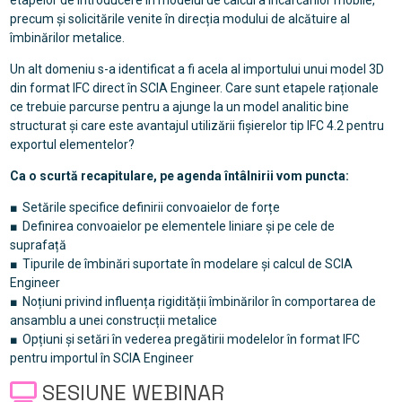
etapelor de introducere în modelul de calcul a încărcărilor mobile,
precum și solicitările venite în direcția modului de alcătuire al
îmbinărilor metalice.
Un alt domeniu s-a identificat a fi acela al importului unui model 3D
din format IFC direct în SCIA Engineer. Care sunt etapele raționale
ce trebuie parcurse pentru a ajunge la un model analitic bine
structurat și care este avantajul utilizării fișierelor tip IFC 4.2 pentru
exportul elementelor?
Ca o scurtă recapitulare, pe agenda întâlnirii vom puncta:
■ Setările specifice definirii convoaielor de forțe
■ Definirea convoaielor pe elementele liniare și pe cele de
suprafață
■ Tipurile de îmbinări suportate în modelare și calcul de SCIA
Engineer
■ Noțiuni privind influența rigidității îmbinărilor în comportarea de
ansamblu a unei construcții metalice
■ Opțiuni și setări în vederea pregătirii modelelor în format IFC
pentru importul în SCIA Engineer
SESIUNE WEBINAR