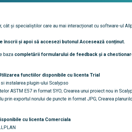
cât și specialiștilor care au mai interacționat cu software-ul Allpl
te înscrii și apoi să accesezi butonul Accesează conținut.
pe baza
completării formularului de feedback și a chestionarelo
lizarea functiilor disponibile cu licenta Trial
i instalarea plugin-ului Scalypso
elor ASTM E57 in format SYO; Crearea unui proiect nou in Scalyps
u prin exportul norului de puncte in format JPG; Crearea planurilo
r disponibile cu licenta Comerciala
 ALLPLAN