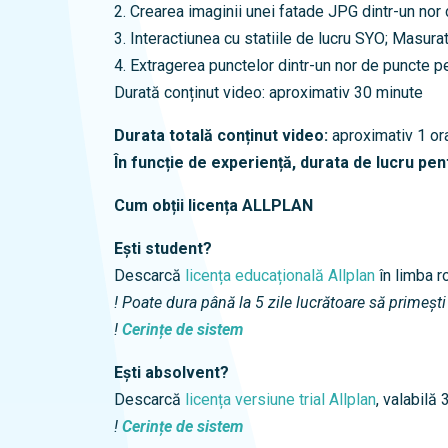
2. Crearea imaginii unei fatade JPG dintr-un no
3. Interactiunea cu statiile de lucru SYO; Masura
4. Extragerea punctelor dintr-un nor de puncte p
Durată conținut video: aproximativ 30 minute
Durata totală conținut video:
aproximativ 1 o
În funcție de experiență, durata de lucru pen
Cum obții licența ALLPLAN
Ești student?
Descarcă
licența educațională Allplan
în limba 
! Poate dura până la 5 zile lucrătoare să primești
!
Cerințe de sistem
Ești absolvent?
Descarcă
licența versiune trial Allplan
, valabilă
!
Cerințe de sistem