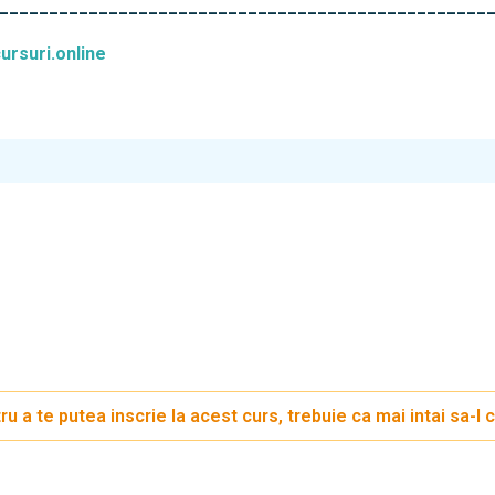
_________________________________________________
rsuri.online
ru a te putea inscrie la acest curs, trebuie ca mai intai sa-l