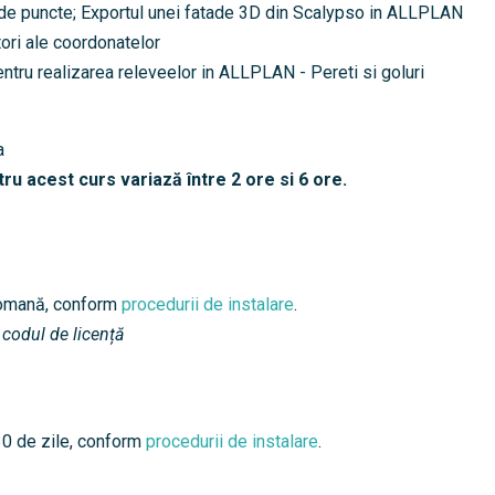
r de puncte; Exportul unei fatade 3D din Scalypso in ALLPLAN
tori ale coordonatelor
entru realizarea releveelor in ALLPLAN - Pereti si goluri
ra
tru acest curs variază între 2 ore si 6 ore.
romană, conform
procedurii de instalare
.
 codul de licență
 30 de zile, conform
procedurii de instalare
.