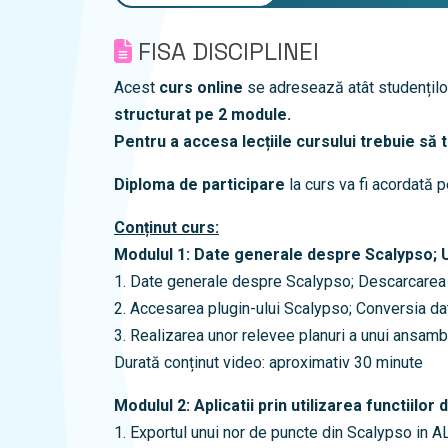
FISA DISCIPLINEI
Acest
curs online
se adresează atât studenților, 
structurat pe 2 module.
Pentru a accesa lecțiile cursului trebuie să 
Diploma de participare
la curs va fi acordată 
Conținut curs:
Modulul 1:
Date generale despre Scalypso; Uti
1. Date generale despre Scalypso; Descarcarea s
2.
Accesarea plugin-ului Scalypso; Conversia dat
3. Realizarea unor relevee planuri a unui ansambl
Durată conținut video: aproximativ 30 minute
Modulul 2:
Aplicatii prin utilizarea functiilo
1. Exportul unui nor de puncte din Scalypso in