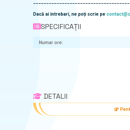
_____________________________________
Dacă ai intrebari, ne poți scrie pe
contact@cu
SPECIFICAȚII
Numar ore
DETALII
Pent