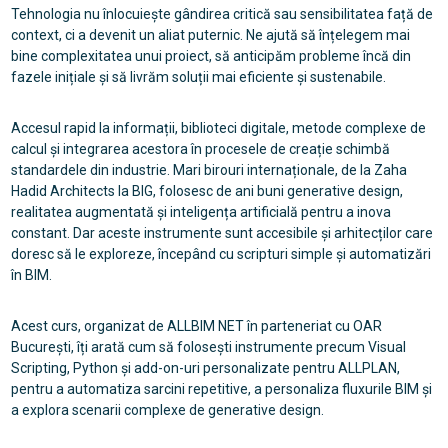
Tehnologia nu înlocuiește gândirea critică sau sensibilitatea față de
context, ci a devenit un aliat puternic. Ne ajută să înțelegem mai
bine complexitatea unui proiect, să anticipăm probleme încă din
fazele inițiale și să livrăm soluții mai eficiente și sustenabile.
Accesul rapid la informații, biblioteci digitale, metode complexe de
calcul și integrarea acestora în procesele de creație schimbă
standardele din industrie. Mari birouri internaționale, de la Zaha
Hadid Architects la BIG, folosesc de ani buni generative design,
realitatea augmentată și inteligența artificială pentru a inova
constant. Dar aceste instrumente sunt accesibile și arhitecților care
doresc să le exploreze, începând cu scripturi simple și automatizări
în BIM.
Acest curs, organizat de ALLBIM NET în parteneriat cu OAR
București, îți arată cum să folosești instrumente precum Visual
Scripting, Python și add-on-uri personalizate pentru ALLPLAN,
pentru a automatiza sarcini repetitive, a personaliza fluxurile BIM și
a explora scenarii complexe de generative design.