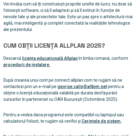
Vei învăța cum să îți construiești propriile unelte de lucru: nu doar să
folosești software, ci să îl adaptezi și să îl extinzi în funcție de
nevoile tale și ale proiectelor tale. Este un pas spre o arhitectură mai
agilă, mai inteligentă și complet conectată la realitățile tehnologice
ale prezentului.
CUM OBȚII LICENȚA ALLPLAN 2025?
Descarcă
licența educațională Allplan
în limba romană, conform
procedurii de instalare.
După crearea unui cont pe connect.allplan.com te rugăm să ne
contactezi prin un e-mail pe
george.calin@allbim.net
pentru a
obține o licență educațională valabilă pe durata desfășurării
cursurilor în parteneriat cu OAR București (Octombrie 2025).
Pentru a vedea daca programul este compatibil cu laptopul sau
calculatorul folosit, te rugăm să verifici și
Cerințele de sistem.