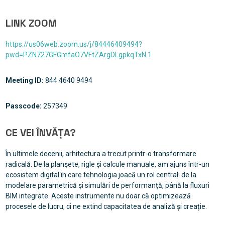
LINK ZOOM
https://us06web.zoom.us/j/84446409494?
pwd=PZN727GFGmfaO7VFtZArgDLgpkqTxN.1
Meeting ID:
844 4640 9494
Passcode:
257349
CE VEI ÎNVĂȚA?
În ultimele decenii, arhitectura a trecut printr-o transformare
radicală. De la planșete, rigle și calcule manuale, am ajuns într-un
ecosistem digital în care tehnologia joacă un rol central: de la
modelare parametrică și simulări de performanță, până la fluxuri
BIM integrate. Aceste instrumente nu doar că optimizează
procesele de lucru, ci ne extind capacitatea de analiză și creație.