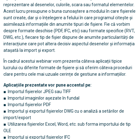
reprezentare al desenelor, culorile, scara sau formatul elementelor.
Acest lucru presupune o buna cunoaștere a modului în care fișierele
sunt create, dar și o înțelegere a felului în care programul citește și
asimilează informațiile din anumite tipuri de fișiere. Fie că vorbim
despre formate deschise (PDF, IFC, etc) sau formate specifice (RVT,
DWG, etc.), fiecare tip de fișier dispune de anumite particularități de
interacțiune care pot altera decisiv aspectul desenelor și informația
atașată la import și export.
În cadrul acestui webinar vom prezenta câteva aplicații tipice
lucrului cu diferite formate de fișiere și să oferim câteva proceduri
clare pentru cele mai uzuale cerințe de gestiune a informațiilor.
Aplicațiile prezentate vor pune accentul pe:
■ Importul fișierelor JPEG sau TIFF
■ Importul imaginilor așezate în fundal
■ Importul fișierelor PDF
■ Importul și exportul fișierelor DWG cu o analiză a setărilor de
import/export
■ Utilizarea fișierelor Excel, Word, etc. sub forma importului de tip
OLE
■ Importul și exportul fișierelor IFC