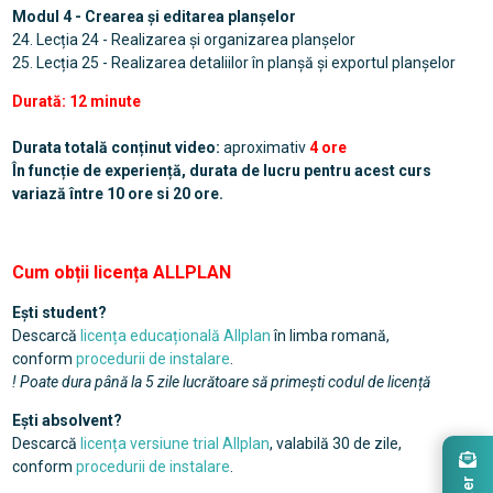
Modul 4 - Crearea și editarea planșelor
24. Lecția 24 - Realizarea și organizarea planșelor
25. Lecția 25 - Realizarea detaliilor în planșă și exportul planșelor
Durată: 12 minute
Durata totală conținut video:
aproximativ
4 ore
În funcție de experiență, durata de lucru pentru acest curs
variază între 10 ore si 20 ore.
Cum obții licența ALLPLAN
Ești student?
Descarcă
licența educațională Allplan
în limba romană,
conform
procedurii de instalare
.
! Poate dura până la 5 zile lucrătoare să primești codul de licență
Ești absolvent?
Descarcă
licența versiune trial Allplan
, valabilă 30 de zile,
conform
procedurii de instalare
.