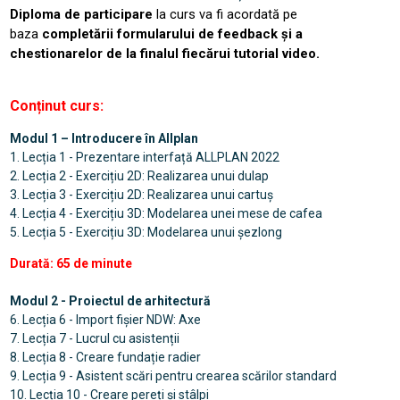
Diploma de participare
la curs va fi acordată pe
baza
completării formularului de feedback și a
chestionarelor de la finalul fiecărui tutorial video.
Conținut curs:
Modul 1 – Introducere în Allplan
1. Lecția 1 - Prezentare interfață ALLPLAN 2022
2. Lecția 2 - Exercițiu 2D: Realizarea unui dulap
3. Lecția 3 - Exercițiu 2D: Realizarea unui cartuș
4. Lecția 4 - Exercițiu 3D: Modelarea unei mese de cafea
5. Lecția 5 - Exercițiu 3D: Modelarea unui șezlong
Durată: 65 de minute
Modul 2 - Proiectul de arhitectură
6. Lecția 6 - Import fișier NDW: Axe
7. Lecția 7 - Lucrul cu asistenții
8. Lecția 8 - Creare fundație radier
9. Lecția 9 - Asistent scări pentru crearea scărilor standard
10. Lecția 10 - Creare pereți și stâlpi