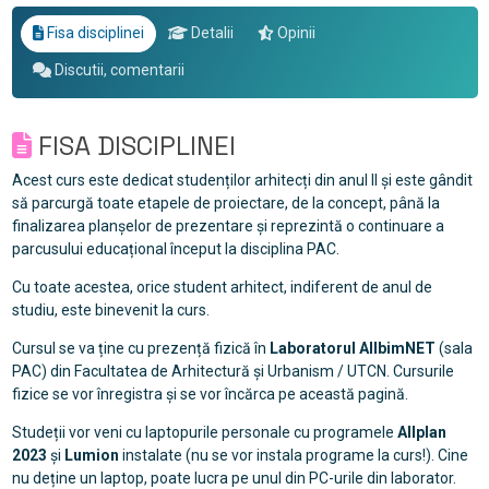
Fisa disciplinei
Detalii
Opinii
Discutii, comentarii
FISA DISCIPLINEI
Acest curs este dedicat studenților arhitecți din anul II și este gândit
să parcurgă toate etapele de proiectare, de la concept, până la
finalizarea planșelor de prezentare și reprezintă o continuare a
parcusului educațional început la disciplina PAC.
Cu toate acestea, orice student arhitect, indiferent de anul de
studiu, este binevenit la curs.
Cursul se va ține cu prezență fizică în
Laboratorul AllbimNET
(sala
PAC) din Facultatea de Arhitectură și Urbanism / UTCN. Cursurile
fizice se vor înregistra și se vor încărca pe această pagină.
Studeții vor veni cu laptopurile personale cu programele
Allplan
2023
și
Lumion
instalate (nu se vor instala programe la curs!). Cine
nu deține un laptop, poate lucra pe unul din PC-urile din laborator.