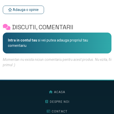
Adauga o opinie
DISCUTII, COMENTARII
Intra in contul tau
si vei putea adauga propriul tau
comentariu
Momentan nu exista niciun comentariu pentru acest produs. Nu ezita, fii
primul :)
ACASA
DESPRE NOI
CONTACT