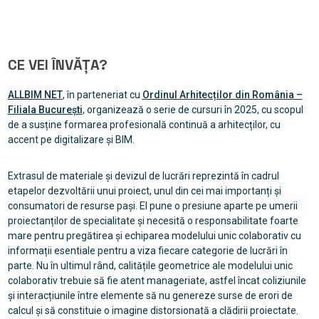
CE VEI ÎNVĂȚA?
ALLBIM NET
, în parteneriat cu
Ordinul Arhitecților din România –
Filiala București
, organizează o serie de cursuri în 2025, cu scopul
de a susține formarea profesională continuă a arhitecților, cu
accent pe digitalizare și BIM.
Extrasul de materiale și devizul de lucrări reprezintă în cadrul
etapelor dezvoltării unui proiect, unul din cei mai importanți și
consumatori de resurse pași. El pune o presiune aparte pe umerii
proiectanților de specialitate și necesită o responsabilitate foarte
mare pentru pregătirea și echiparea modelului unic colaborativ cu
informații esentiale pentru a viza fiecare categorie de lucrări în
parte. Nu în ultimul rând, calitățile geometrice ale modelului unic
colaborativ trebuie să fie atent manageriate, astfel încat coliziunile
și interacțiunile între elemente să nu genereze surse de erori de
calcul și să constituie o imagine distorsionată a clădirii proiectate.