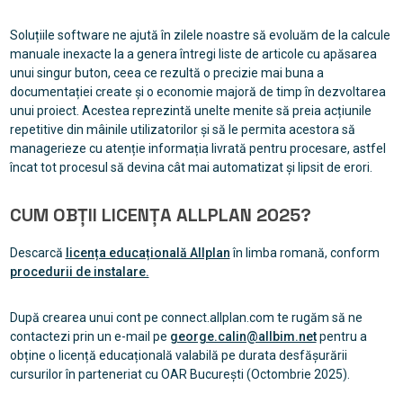
Soluțiile software ne ajută în zilele noastre să evoluăm de la calcule
manuale inexacte la a genera întregi liste de articole cu apăsarea
unui singur buton, ceea ce rezultă o precizie mai buna a
documentației create și o economie majoră de timp în dezvoltarea
unui proiect. Acestea reprezintă unelte menite să preia acțiunile
repetitive din mâinile utilizatorilor și să le permita acestora să
managerieze cu atenție informația livrată pentru procesare, astfel
încat tot procesul să devina cât mai automatizat și lipsit de erori.
CUM OBȚII LICENȚA ALLPLAN 2025?
Descarcă
licența educațională Allplan
în limba romană, conform
procedurii de instalare.
După crearea unui cont pe connect.allplan.com te rugăm să ne
contactezi prin un e-mail pe
george.calin@allbim.net
pentru a
obține o licență educațională valabilă pe durata desfășurării
cursurilor în parteneriat cu OAR București (Octombrie 2025).