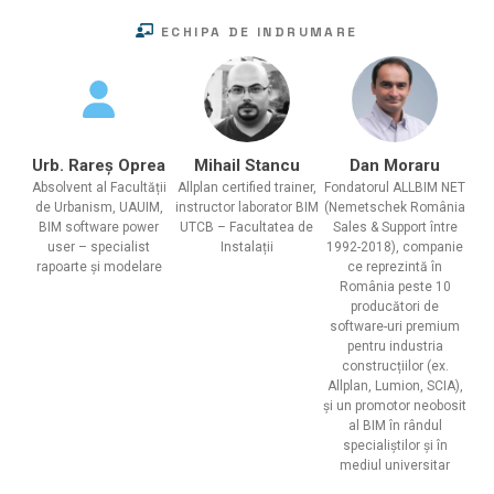
ECHIPA DE INDRUMARE
Urb. Rareș Oprea
Mihail Stancu
Dan Moraru
Absolvent al Facultății
Allplan certified trainer,
Fondatorul ALLBIM NET
de Urbanism, UAUIM,
instructor laborator BIM
(Nemetschek România
BIM software power
UTCB – Facultatea de
Sales & Support între
user – specialist
Instalații
1992-2018), companie
rapoarte și modelare
ce reprezintă în
România peste 10
producători de
software-uri premium
pentru industria
construcțiilor (ex.
Allplan, Lumion, SCIA),
și un promotor neobosit
al BIM în rândul
specialiștilor și în
mediul universitar