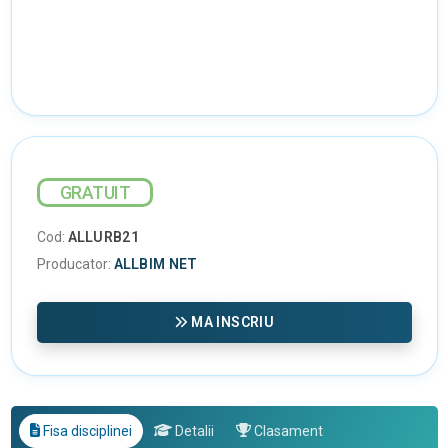
GRATUIT
Cod:
ALLURB21
Producator:
ALLBIM NET
MA INSCRIU
Fisa disciplinei
Detalii
Clasament