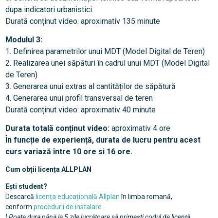
dupa indicatori urbanistici.
Durată conținut video: aproximativ 135 minute
Modulul 3:
1. Definirea parametrilor unui MDT (Model Digital de Teren)
2. Realizarea unei săpături în cadrul unui MDT (Model Digital
de Teren)
3. Generarea unui extras al cantităților de săpătură
4. Generarea unui profil transversal de teren
Durată conținut video: aproximativ 40 minute
Durata totală conținut video:
aproximativ 4 ore
În funcție de experiență, durata de lucru pentru acest
curs variază între 10 ore si 16 ore.
Cum obții licența ALLPLAN
Ești student?
Descarcă
licența educațională Allplan
în limba romană,
conform
procedurii de instalare
.
! Poate dura până la 5 zile lucrătoare să primești codul de licență