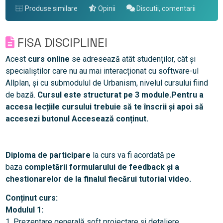
Produse similare
Opinii
Discutii, comentarii
FISA DISCIPLINEI
Acest
curs online
se adresează atât studenților, cât și
specialiștilor care nu au mai interacționat cu software-ul
Allplan, și cu submodulul de Urbanism, nivelul cursului fiind
de
bază.
Cursul este structurat pe 3 module.
Pentru a
accesa lecțiile cursului trebuie să te înscrii și apoi să
accesezi butonul Accesează conținut.
Diploma de participare
la curs va fi acordată pe
baza
completării formularului de feedback și a
chestionarelor de la finalul fiecărui tutorial video.
Conținut curs:
Modulul 1:
1. Prezentare generală soft proiectare și detaliere