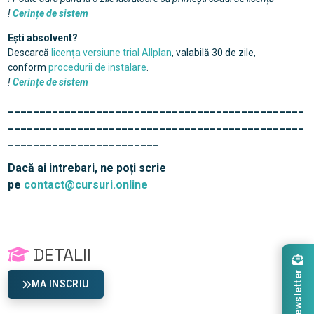
!
Cerințe de sistem
Ești absolvent?
Descarcă
licența versiune trial Allplan
, valabilă 30 de zile,
conform
procedurii de instalare
.
!
Cerințe de sistem
_______________________________________________
_______________________________________________
________________________
Dacă ai intrebari, ne poți scrie
pe
contact@cursuri.online
DETALII
Newsletter
MA INSCRIU