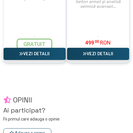
beton armat și analiză
seimică avansat...
00
499
RON
GRATUIT
VEZI DETALII
VEZI DETALII
OPINII
Ai participat?
Fii primul care adauga o opinie
Adauga o opinie