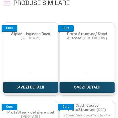
PRODUSE SIMILARE
Curs
Curs
Allplan - Inginerie Baza
Prota Structure/ Steel
(ALLING25)
Avansat
(PROTASTAV)
VEZI DETALII
VEZI DETALII
Crash Course
Curs
Curs
ProtaStructure
(CC1)
ProtaSteel - detaliere otel
Proiectare construcții din
(PROTA19)