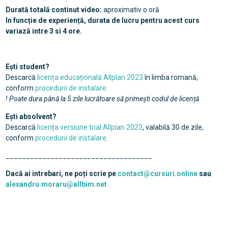
Durată totală continut video:
aproximativ o oră
In funcție de experiență, durata de lucru pentru acest curs
variază intre 3 si 4 ore.
Ești student?
Descarcă
licența educațională Allplan 2023
în limba romană,
conform
procedurii de instalare
.
! Poate dura până la 5 zile lucrătoare să primești codul de licență
Ești absolvent?
Descarcă
licența versiune trial Allplan 2023
, valabilă 30 de zile,
conform
procedurii de instalare
.
____________________________________
Dacă ai intrebari, ne poți scrie pe
contact@cursuri.online
sau
alexandru.moraru@allbim.net