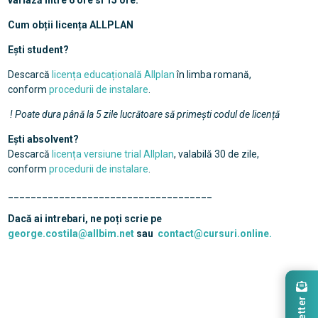
variază între 6 ore si 15 ore.
Cum obții licența ALLPLAN
Ești student?
Descarcă
licența educațională Allplan
în limba romană,
conform
procedurii de instalare
.
! Poate dura până la 5 zile lucrătoare să primești codul de licență
Ești absolvent?
Descarcă
licența versiune trial Allplan
, valabilă 30 de zile,
conform
procedurii de instalare
.
____________________________________
Dacă ai intrebari, ne poți scrie pe
george.costila@allbim.net
sau
contact@cursuri.online.