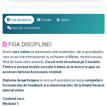
Fisa disciplinei
Detalii
Opinii
Discutii, comentarii
FISA DISCIPLINEI
Acest
curs online
se adresează atât studenților, cât și specialiștilor,
care nu au mai interacționat cu software-ul Allplan, nivelul cursului
fiind de bază către avansat.
Cursul este structurat pe 2 module.
Pentru a accesa lecțiile cursului trebuie să te înscrii și apoi să
accesezi butonul Accesează conținut.
Diploma de participare
la curs va fi acordată pe baza
completării
formularului de feedback și a chestionarelor de la finalul fiecărui
tutorial video.
Conținut curs:
Modulul 1: