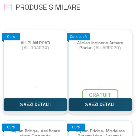
PRODUSE SIMILARE
Curs
Curs bază
ALLPLAN ROAD
Allplan Inginerie Armare
(ALLROAD24)
Poduri
(ALLARPO20)
GRATUIT
VEZI DETALII
VEZI DETALII
Curs
Curs
Allplan Bridge- Verificare
Allplan Bridge- Modelare
dupa Eurocode
Parametrica- Avansati