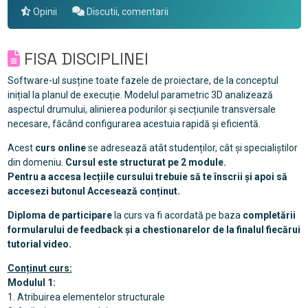
Opinii
Discutii, comentarii
FISA DISCIPLINEI
Software-ul susține toate fazele de proiectare, de la conceptul
inițial la planul de execuție. Modelul parametric 3D analizează
aspectul drumului, alinierea podurilor și secțiunile transversale
necesare, făcând configurarea acestuia rapidă și eficientă.
Acest
curs online
se adresează atât studenților, cât și specialiștilor
din domeniu.
Cursul este structurat pe 2 module.
Pentru a accesa lecțiile cursului trebuie să te înscrii și apoi să
accesezi butonul Accesează conținut.
Diploma de participare
la curs va fi acordată pe baza
completării
formularului de feedback și a chestionarelor de la finalul fiecărui
tutorial video.
Conținut curs:
Modulul 1:
1. Atribuirea elementelor structurale