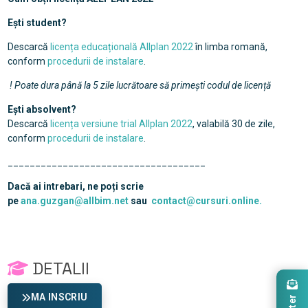
Ești student?
Descarcă
licența educațională Allplan 2022
în limba romană,
conform
procedurii de instalare
.
! Poate dura până la 5 zile lucrătoare să primești codul de licență
Ești absolvent?
Descarcă
licența versiune trial Allplan 2022
, valabilă 30 de zile,
conform
procedurii de instalare
.
____________________________________
Dacă ai intrebari, ne poți scrie
pe
ana.guzgan@allbim.net
sau
contact@cursuri.online.
DETALII
MA INSCRIU