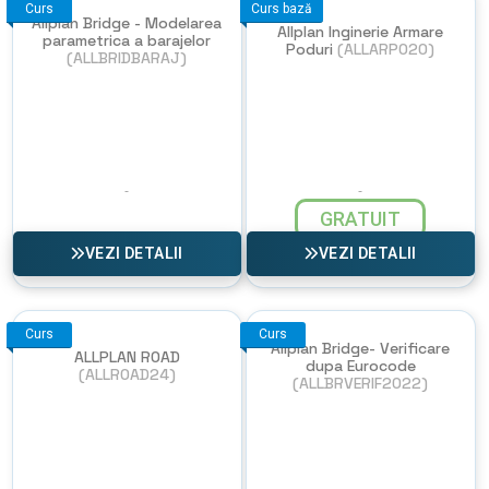
Curs
Curs bază
Allplan Bridge - Modelarea
Allplan Inginerie Armare
parametrica a barajelor
Poduri
(ALLARPO20)
(ALLBRIDBARAJ)
GRATUIT
VEZI DETALII
VEZI DETALII
Curs
Curs
Allplan Bridge- Verificare
ALLPLAN ROAD
dupa Eurocode
(ALLROAD24)
(ALLBRVERIF2022)
NU EXISTA
IMAGINI