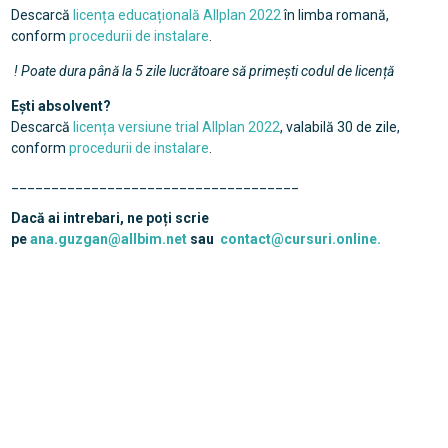
Descarcă
licența educațională Allplan 2022
în limba romană,
conform
procedurii de instalare
.
! Poate dura până la 5 zile lucrătoare să primești codul de licență
Ești absolvent?
Descarcă
licența versiune trial Allplan 2022
, valabilă 30 de zile,
conform
procedurii de instalare
.
____________________________________
Dacă ai intrebari, ne poți scrie
pe
ana.guzgan@allbim.net
sau
contact@cursuri.online.