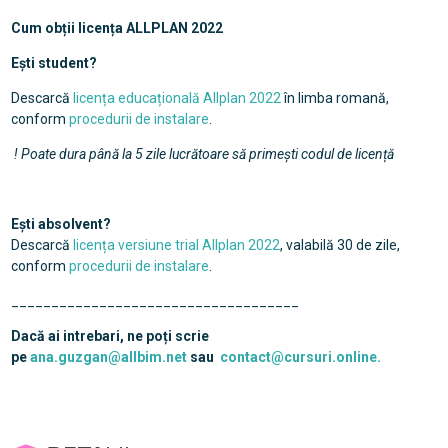
Cum obții licența ALLPLAN 2022
Ești student?
Descarcă
licența educațională Allplan 2022
în limba romană,
conform
procedurii de instalare
.
! Poate dura până la 5 zile lucrătoare să primești codul de licență
Ești absolvent?
Descarcă
licența versiune trial Allplan 2022
, valabilă 30 de zile,
conform
procedurii de instalare
.
____________________________________
Dacă ai intrebari, ne poți scrie
pe
ana.guzgan@allbim.net
sau
contact@cursuri.online.