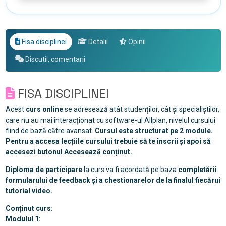
Fisa disciplinei
Detalii
Opinii
Discutii, comentarii
FISA DISCIPLINEI
Acest
curs online
se adresează atât studenților, cât și specialiștilor,
care nu au mai interacționat cu software-ul Allplan, nivelul cursului
fiind de bază către avansat.
Cursul este structurat pe 2 module.
Pentru a accesa lecțiile cursului trebuie să te înscrii și apoi să
accesezi butonul Accesează conținut.
Diploma de participare
la curs va fi acordată pe baza
completării
formularului de feedback și a chestionarelor de la finalul fiecărui
tutorial video.
Conținut curs:
Modulul 1: