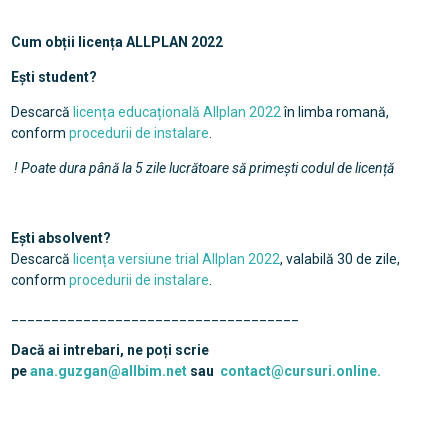
Cum obții licența ALLPLAN 2022
Ești student?
Descarcă
licența educațională Allplan 2022
în limba romană,
conform
procedurii de instalare
.
! Poate dura până la 5 zile lucrătoare să primești codul de licență
Ești absolvent?
Descarcă
licența versiune trial Allplan 2022
, valabilă 30 de zile,
conform
procedurii de instalare
.
____________________________________
Dacă ai intrebari, ne poți scrie
pe
ana.guzgan@allbim.net
sau
contact@cursuri.online.