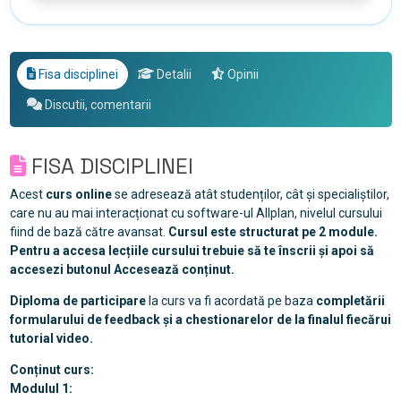
Fisa disciplinei
Detalii
Opinii
Discutii, comentarii
FISA DISCIPLINEI
Acest
curs online
se adresează atât studenților, cât și specialiștilor,
care nu au mai interacționat cu software-ul Allplan, nivelul cursului
fiind de bază către avansat.
Cursul este structurat pe 2 module.
Pentru a accesa lecțiile cursului trebuie să te înscrii și apoi să
accesezi butonul Accesează conținut.
Diploma de participare
la curs va fi acordată pe baza
completării
formularului de feedback și a chestionarelor de la finalul fiecărui
tutorial video.
Conținut curs:
Modulul 1: