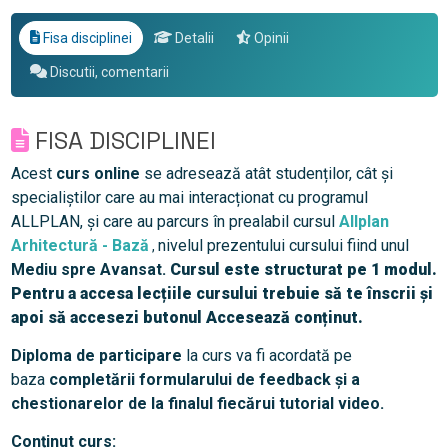
Fisa disciplinei
Detalii
Opinii
Discutii, comentarii
FISA DISCIPLINEI
Acest
curs online
se adresează atât studenților, cât și
specialiștilor care au mai interacționat cu programul
ALLPLAN, și care au parcurs în prealabil cursul
Allplan
Arhitectură - Bază
nivelul prezentului cursului fiind unul
,
Mediu spre
Avansat.
Cursul este structurat pe 1 modul.
Pentru a accesa lecțiile cursului trebuie să te înscrii și
apoi să accesezi butonul Accesează conținut.
Diploma de participare
la curs va fi acordată pe
baza
completării formularului de feedback și a
chestionarelor de la finalul fiecărui tutorial video.
Conținut curs: