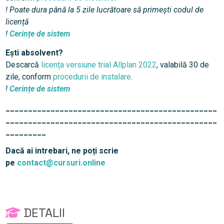
! Poate dura până la 5 zile lucrătoare să primești codul de
licență
!
Cerințe de sistem
Ești absolvent?
Descarcă
licența versiune trial Allplan 2022
, valabilă 30 de
zile, conform
procedurii de instalare
.
!
Cerințe de sistem
_______________________________________________
_______________________________________________
_________
Dacă ai intrebari, ne poți scrie
pe
contact@cursuri.online
DETALII