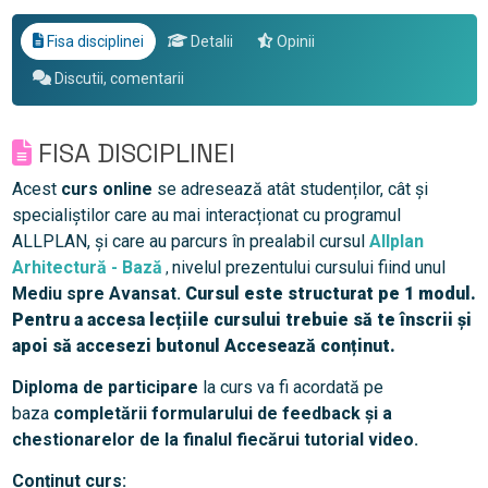
Fisa disciplinei
Detalii
Opinii
Discutii, comentarii
FISA DISCIPLINEI
Acest
curs online
se adresează atât studenților, cât și
specialiștilor care au mai interacționat cu programul
ALLPLAN, și care au parcurs în prealabil cursul
Allplan
Arhitectură - Bază
nivelul prezentului cursului fiind unul
,
Mediu spre
Avansat.
Cursul este structurat pe 1 modul.
Pentru a accesa lecțiile cursului trebuie să te înscrii și
apoi să accesezi butonul Accesează conținut.
Diploma de participare
la curs va fi acordată pe
baza
completării formularului de feedback și a
chestionarelor de la finalul fiecărui tutorial video.
Conținut curs: