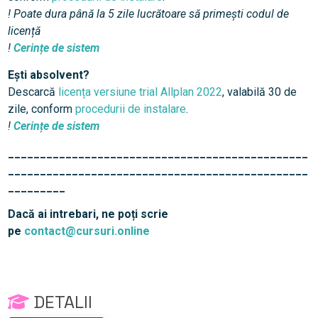
! Poate dura până la 5 zile lucrătoare să primești codul de
licență
!
Cerințe de sistem
Ești absolvent?
Descarcă
licența versiune trial Allplan 2022
, valabilă 30 de
zile, conform
procedurii de instalare
.
!
Cerințe de sistem
_______________________________________________
_______________________________________________
_________
Dacă ai intrebari, ne poți scrie
pe
contact@cursuri.online
DETALII