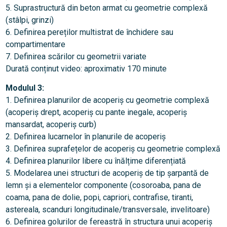
5. Suprastructură din beton armat cu geometrie complexă
(stâlpi, grinzi)
6. Definirea pereților multistrat de închidere sau
compartimentare
7. Definirea scărilor cu geometrii variate
Durată conținut video: aproximativ 170 minute
Modulul 3:
1. Definirea planurilor de acoperiș cu geometrie complexă
(acoperiș drept, acoperiș cu pante inegale, acoperiș
mansardat, acoperiș curb)
2. Definirea lucarnelor în planurile de acoperiș
3. Definirea suprafețelor de acoperiș cu geometrie complexă
4. Definirea planurilor libere cu înălțime diferențiată
5. Modelarea unei structuri de acoperiș de tip șarpantă de
lemn și a elementelor componente (cosoroaba, pana de
coama, pana de dolie, popi, capriori, contrafise, tiranti,
astereala, scanduri longitudinale/transversale, invelitoare)
6. Definirea golurilor de fereastră în structura unui acoperiș