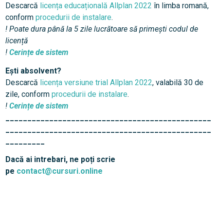
Descarcă
licența educațională Allplan 2022
în limba romană,
conform
procedurii de instalare
.
! Poate dura până la 5 zile lucrătoare să primești codul de
licență
!
Cerințe de sistem
Ești absolvent?
Descarcă
licența versiune trial Allplan 2022
, valabilă 30 de
zile, conform
procedurii de instalare
.
!
Cerințe de sistem
_______________________________________________
_______________________________________________
_________
Dacă ai intrebari, ne poți scrie
pe
contact@cursuri.online