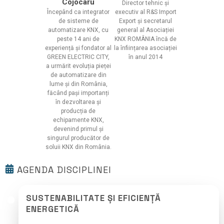
Cojocaru
Director tehnic și
Începând ca integrator
executiv al R&S Import
de sisteme de
Export și secretarul
automatizare KNX, cu
general al Asociației
peste 14 ani de
KNX ROMÂNIA încă de
experiență și fondator al
la înființarea asociației
GREEN ELECTRIC CITY,
în anul 2014
a urmărit evoluția pieței
de automatizare din
lume și din România,
făcând pași importanți
în dezvoltarea și
producția de
echipamente KNX,
devenind primul și
singurul producător de
soluii KNX din România.
AGENDA DISCIPLINEI
SUSTENABILITATE ȘI EFICIENȚĂ
ENERGETICĂ