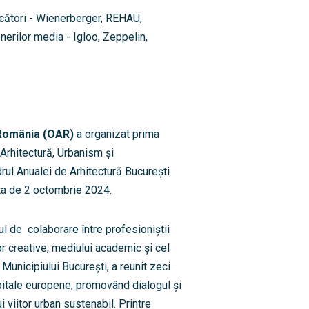
cători - Wienerberger, REHAU,
erilor media - Igloo, Zeppelin,
n România (OAR)
a organizat prima
Arhitectură, Urbanism și
rul Anualei de Arhitectură București
ata de 2 octombrie 2024.
l de colaborare între profesioniștii
lor creative, mediului academic și cel
Municipiului București, a reunit zeci
pitale europene, promovând dialogul și
 viitor urban sustenabil. Printre