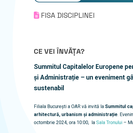
FISA DISCIPLINEI
CE VEI ÎNVĂȚA?
Summitul Capitalelor Europene pe
și Administrație – un eveniment gâ
sustenabil
Filiala București a OAR vă invită la
Summitul ca
arhitectură, urbanism și administrație
. Eveni
octombrie 2024, ora 10:00, la
Sala Tronului
– Mu