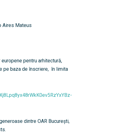
co Aires Mateus
 europene pentru arhitectură,
e pe baza de înscriere, în limita
rzlXj8Lpq8yx48rWkK0ev5RzYxYBz-
 generoase dintre OAR București,
ts.