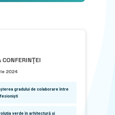
 CONFERINȚEI
rie 2024
șterea gradului de colaborare între
fesioniști
oluția verde în arhitectură și