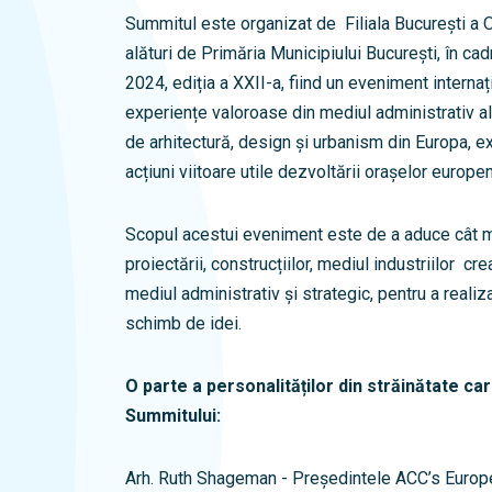
Summitul este organizat de Filiala București a O
alături de Primăria Municipiului București, în ca
2024, ediția a XXII-a, fiind un eveniment intern
experiențe valoroase din mediul administrativ al
de arhitectură, design și urbanism din Europa, e
acțiuni viitoare utile dezvoltării orașelor europe
Scopul acestui eveniment este de a aduce cât m
proiectării, construcțiilor, mediul industriilor c
mediul administrativ și strategic, pentru a reali
schimb de idei.
O parte a personalităților din străinătate car
Summitului:
Arh. Ruth Shageman - Președintele ACC’s Europ