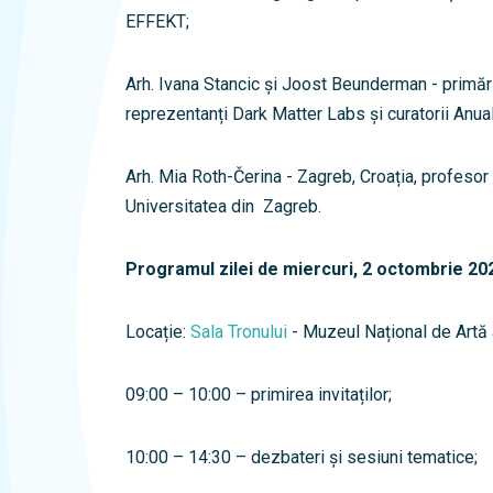
EFFEKT;
Arh. Ivana Stancic și Joost Beunderman - primă
reprezentanți Dark Matter Labs și curatorii Anua
Arh. Mia Roth-Čerina - Zagreb, Croația, profesor 
Universitatea din Zagreb.
Programul zilei de miercuri, 2 octombrie 20
Locație:
Sala Tronului
- Muzeul Național de Artă
09:00 – 10:00 – primirea invitaților;
10:00 – 14:30 – dezbateri și sesiuni tematice;