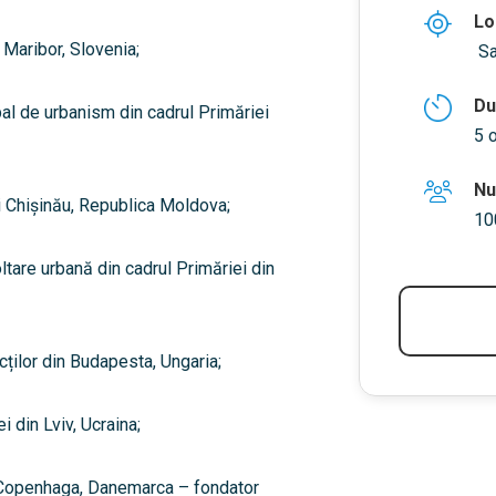
Lo
 Maribor, Slovenia;
Sa
Du
pal de urbanism din cadrul Primăriei
5 
Nu
ei Chișinău, Republica Moldova;
10
ltare urbană din cadrul Primăriei din
ților din Budapesta, Ungaria;
i din Lviv, Ucraina;
 Copenhaga, Danemarca – fondator