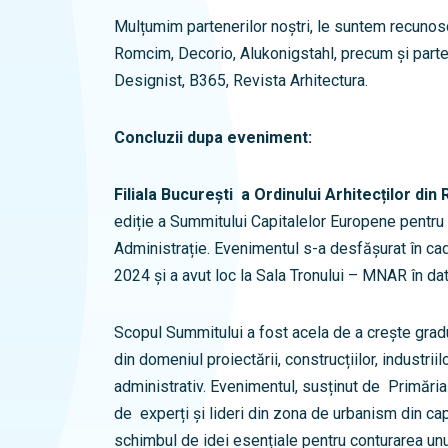
Mulțumim partenerilor noștri, le suntem recunos
Romcim, Decorio, Alukonigstahl, precum și parten
Designist, B365, Revista Arhitectura.
Concluzii dupa eveniment:
Filiala București a Ordinului Arhitecților di
ediție a Summitului Capitalelor Europene pentru 
Administrație. Evenimentul s-a desfășurat în cad
2024 și a avut loc la Sala Tronului – MNAR în d
Scopul Summitului a fost acela de a crește gradu
din domeniul proiectării, construcțiilor, industrii
administrativ. Evenimentul, susținut de Primăria 
de experți și lideri din zona de urbanism din ca
schimbul de idei esențiale pentru conturarea unui