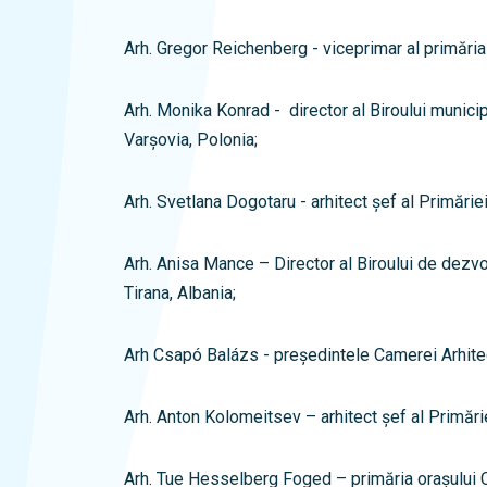
Arh. Gregor Reichenberg - viceprimar al primăria
Arh. Monika Konrad - director al Biroului munici
Varșovia, Polonia;
Arh. Svetlana Dogotaru - arhitect șef al Primări
Arh. Anisa Mance – Director al Biroului de dezvo
Tirana, Albania;
Arh Csapó Balázs - președintele Camerei Arhitec
Arh. Anton Kolomeitsev – arhitect șef al Primărie
Arh. Tue Hesselberg Foged – primăria orașului