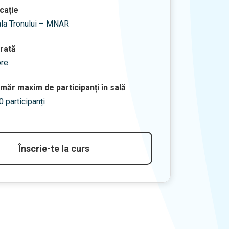
cație
la Tronului – MNAR
rată
ore
măr maxim de participanți în sală
0 participanți
Înscrie-te la curs