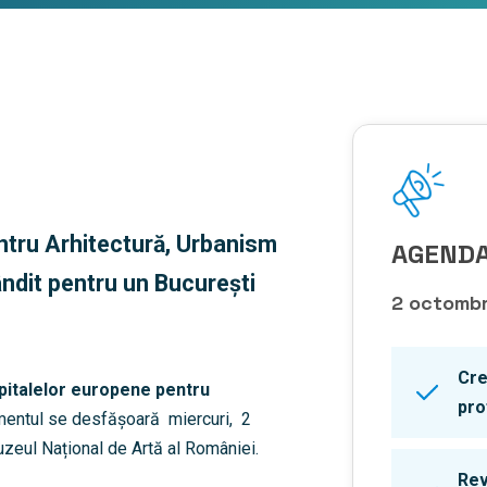
ntru Arhitectură, Urbanism
AGENDA
ndit pentru un București
2 octomb
Cre
pitalelor europene pentru
pro
mentul se desfășoară miercuri, 2
zeul Național de Artă al României.
Rev