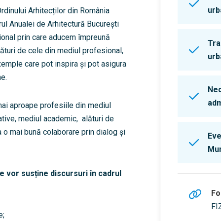
urb
rdinului Arhitecților din România
drul Anualei de Arhitectură București
ațional prin care aducem împreună
Tra
ături de cele din mediul profesional,
urb
xemple care pot inspira și pot asigura
ne.
Nec
adm
ai aproape profesiile din mediul
reative, mediul academic, alături de
za o mai bună colaborare prin dialog și
Eve
Mun
e vor susține discursuri în cadrul
Fo
FI
e;