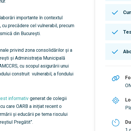
ur.
Cum
aborări importante în contextul
it, cu precădere cel vulnerabil, precum
Tes
ismică din București.
nale privind zona consolidărilor și a
Abo
urești și Administrația Municipală
 AMCCRS, cu scopul asigurării unui
dului construit vulnerabil, a fondului
Fo
ON
test informativ
generat de colegii
Lo
cu care OARB a inițiat recent o
Pl
rmării și educării pe tema riscului
eștiul Pregătit”.
Du
1 