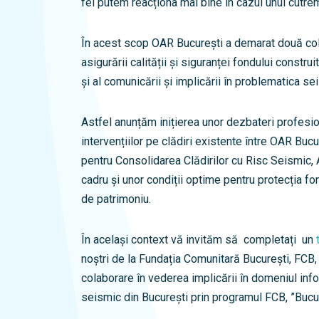
fel putem reacționa mai bine în cazul unui cutrem
În acest scop OAR București a demarat două col
asigurării calității și siguranței fondului constru
și al comunicării și implicării în problematica se
Astfel anunțăm inițierea unor dezbateri profesio
intervențiilor pe clădiri existente între OAR Buc
pentru Consolidarea Clădirilor cu Risc Seismic,
cadru și unor condiții optime pentru protecția fon
de patrimoniu.
În același context vă invităm să completați un
noștri de la Fundația Comunitară București, FCB, 
colaborare în vederea implicării în domeniul info
seismic din București prin programul FCB, ”Bucur