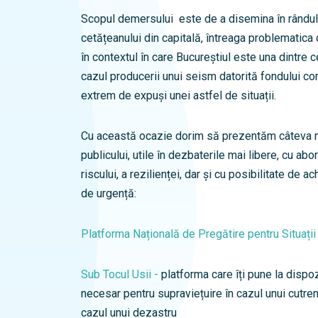
Scopul demersului este de a disemina în rândul arh
cetățeanului din capitală, întreaga problematica
în contextul în care Bucureștiul este una dintre 
cazul producerii unui seism datorită fondului con
extrem de expuși unei astfel de situații.
Cu această ocazie dorim să prezentăm câteva m
publicului, utile în dezbaterile mai libere, cu ab
riscului, a rezilienței, dar și cu posibilitate de a
de urgență:
Platforma Națională de Pregătire pentru Situați
Sub Tocul Usii -
platforma care îți pune la dispo
necesar pentru supraviețuire în cazul unui cutre
cazul unui dezastru