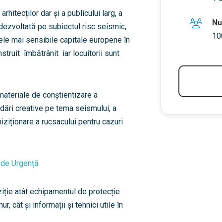
itecților dar și a publicului larg, a
Nu
 dezvoltată pe subiectul risc seismic,
10
cele mai sensibile capitale europene în
struit îmbătrânit iar locuitorii sunt
ateriale de conștientizare a
ordări creative pe tema seismului, a
chiziționare a rucsacului pentru cazuri
i de Urgență
ziție atât echipamentul de protecție
mur,
cât și informații și tehnici utile în