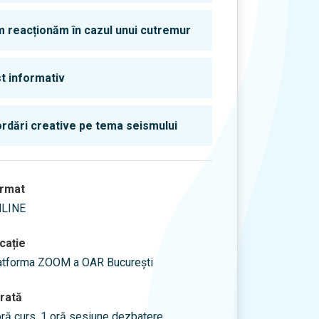
 reacționăm în cazul unui cutremur
t informativ
rdări creative pe tema seismului
rmat
LINE
cație
atforma ZOOM a OAR București
rată
oră curs, 1 oră sesiune dezbatere