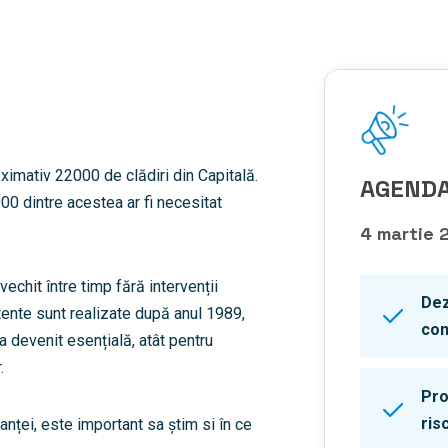
ximativ 22000 de clădiri din Capitală.
AGENDA
000 dintre acestea ar fi necesitat
4 martie 
nvechit între timp fără intervenții
Dez
tente sunt realizate după anul 1989,
con
 a devenit esențială, atât pentru
.
Pro
ris
anței, este important sa știm si în ce