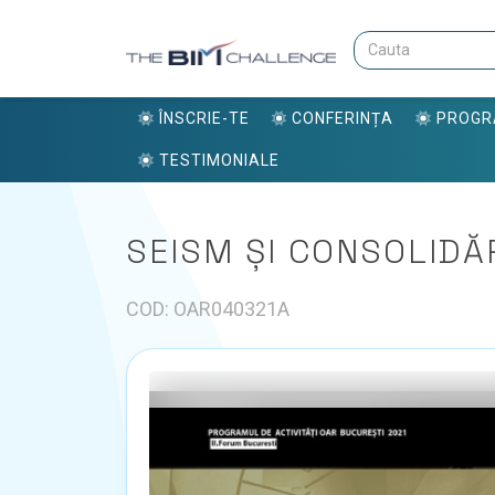
ÎNSCRIE-TE
CONFERINȚA
PROG
TESTIMONIALE
SEISM ȘI CONSOLIDĂ
COD: OAR040321A