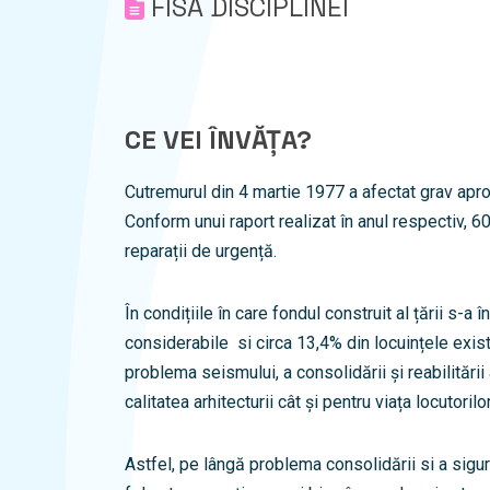
FISA DISCIPLINEI
CE VEI ÎNVĂȚA?
Cutremurul din 4 martie 1977 a afectat grav apro
Conform unui raport realizat în anul respectiv, 6
reparații de urgență.
În condițiile în care fondul construit al țării s-a î
considerabile si circa 13,4% din locuințele exis
problema seismului, a consolidării și reabilitării
calitatea arhitecturii cât și pentru viața locutorilor
Astfel, pe lângă problema consolidării si a sigur