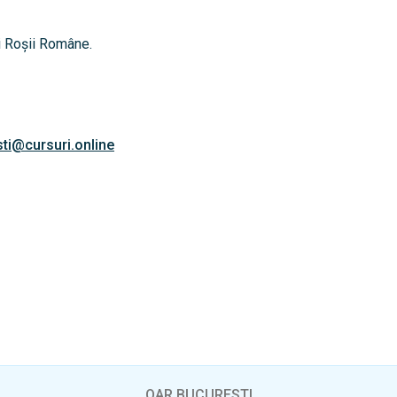
ii Roșii Române.
ti@cursuri.online
OAR BUCURESTI