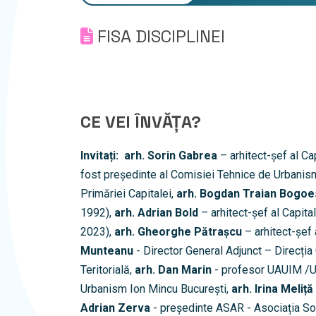
FISA DISCIPLINEI
CE VEI ÎNVĂȚA?
Invitați:
arh. Sorin Gabrea
– arhitect-șef al Ca
fost președinte al Comisiei Tehnice de Urbanism 
Primăriei Capitalei,
arh. Bogdan Traian Bogo
1992),
arh. Adrian Bold
– arhitect-șef al Capit
2023),
arh. Gheorghe Pătrașcu
– arhitect-șef 
Munteanu
- Director General Adjunct – Direcția 
Teritorială,
arh. Dan Marin
- profesor UAUIM /Un
Urbanism Ion Mincu București,
arh. Irina Meliță
Adrian Zerva
- președinte ASAR - Asociația Soc