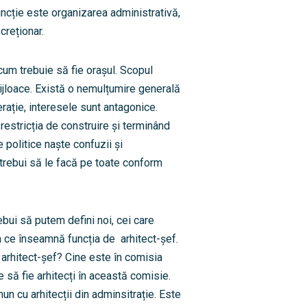
uncție este organizarea administrativă,
creționar.
um trebuie să fie orașul. Scopul
ijloace. Există o nemulțumire generală
rație, interesele sunt antagonice.
restricția de construire și terminând
 politice naște confuzii și
 trebui să le facă pe toate conform
bui să putem defini noi, cei care
ăm ce înseamnă funcția de arhitect-șef.
arhitect-șef? Cine este în comisia
să fie arhitecți în această comisie.
mun cu arhitecții din adminsitrație. Este