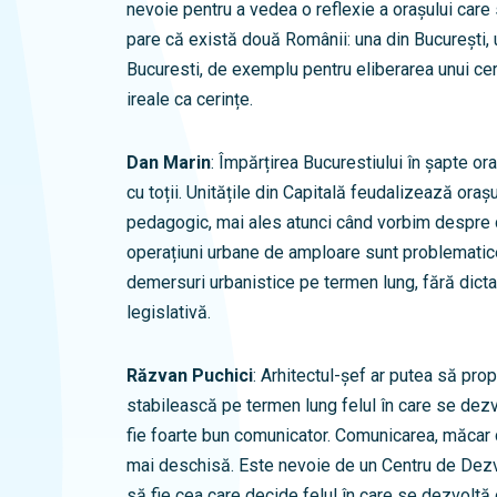
nevoie pentru a vedea o reflexie a orașului care
pare că există două Românii: una din București, un
Bucuresti, de exemplu pentru eliberarea unui cer
ireale ca cerințe.
Dan Marin
: Împărțirea Bucurestiului în șapte o
cu toții. Unitățile din Capitală feudalizează orașul
pedagogic, mai ales atunci când vorbim despre 
operațiuni urbane de amploare sunt problematice
demersuri urbanistice pe termen lung, fără dict
legislativă.
Răzvan Puchici
: Arhitectul-șef ar putea să pr
stabilească pe termen lung felul în care se dezvo
fie foarte bun comunicator. Comunicarea, măcar că
mai deschisă. Este nevoie de un Centru de Dezv
să fie cea care decide felul în care se dezvoltă 