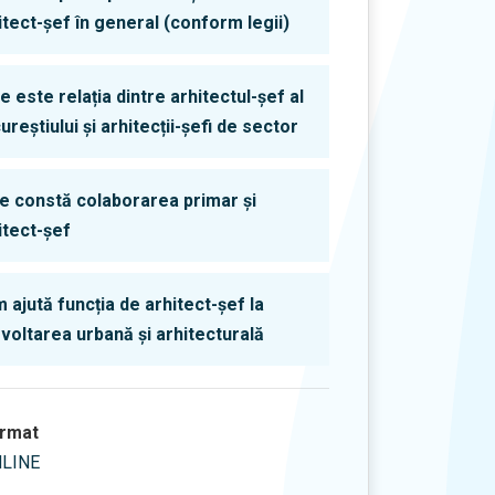
itect-șef în general (conform legii)
e este relația dintre arhitectul-șef al
ureștiului și arhitecții-șefi de sector
ce constă colaborarea primar și
itect-șef
 ajută funcția de arhitect-șef la
voltarea urbană și arhitecturală
rmat
LINE