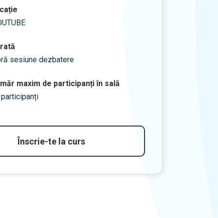
cație
OUTUBE
rată
oră sesiune dezbatere
măr maxim de participanți în sală
 participanți
Înscrie-te la curs