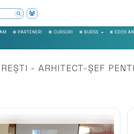
RAM
PARTENERI
CURSURI
BURSE
EDIȚII 
UREȘTI - ARHITECT-ȘEF PEN