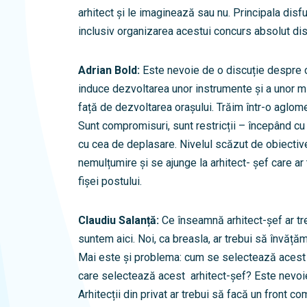
arhitect și le imaginează sau nu. Principala disf
inclusiv organizarea acestui concurs absolut dis
Adrian Bold:
Este nevoie de o discuție despre c
induce dezvoltarea unor instrumente și a unor m
față de dezvoltarea orașului. Trăim într-o aglome
Sunt compromisuri, sunt restricții – începând cu 
cu cea de deplasare. Nivelul scăzut de obiective
nemulțumire și se ajunge la arhitect- șef care ar
fișei postului.
Claudiu Salanță:
Ce înseamnă arhitect-șef ar tre
suntem aici. Noi, ca breasla, ar trebui să învăț
Mai este și problema: cum se selectează acest 
care selectează acest arhitect-șef? Este nevoie 
Arhitecții din privat ar trebui să facă un front co