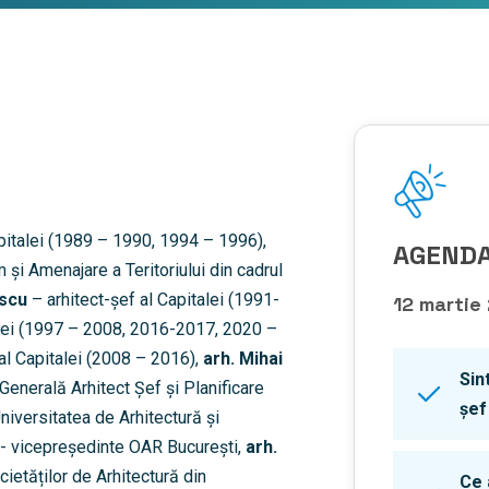
pitalei (1989 – 1990, 1994 – 1996),
AGENDA
și Amenajare a Teritoriului din cadrul
escu
– arhitect-șef al Capitalei (1991-
12 martie
alei (1997 – 2008, 2016-2017, 2020 –
al Capitalei (2008 – 2016),
arh. Mihai
Sin
Generală Arhitect Șef și Planificare
șef
iversitatea de Arhitectură și
- vicepreședinte OAR București,
arh.
ietăților de Arhitectură din
Ce 