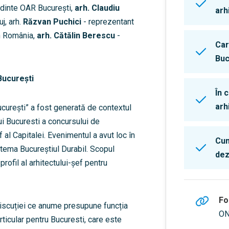
dinte OAR București,
arh. Claudiu
arh
j, arh.
Răzvan Puchici
- reprezentant
in România,
arh. Cătălin Berescu
-
Car
Buc
București
În 
arh
curești” a fost generată de contextul
ui Bucuresti a concursului de
al Capitalei. Evenimentul a avut loc în
Cum
 tema Bucureștiul Durabil. Scopul
dez
rofil al arhitectului-șef pentru
Fo
iscuției ce anume presupune funcția
ON
articular pentru Bucuresti, care este