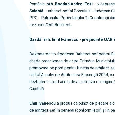
România,
arh. Bogdan Andrei Fezi
- vicepreșe
Salanță
– arhitect-șef al Consiliului Județean Clu
PPC - Patronatul Proiectanților în Construcții d
trezorier OAR București.
Gazdă: arh. Emil Ivănescu - președinte OAR 
Dezbaterea tip #podcast “Arhitect-șef pentru Bu
dat de organizarea de către Primăria Municipiul
promovare pe post pentru funcția de arhitect-șef 
cadrul Anualei de Arhitectura București 2024, cu
dezbaterii a fost acela de a sintetiza o imagine/p
Capitală.
Emil Ivănescu
a propus ca punct de plecare a d
de arhitect-șef în general (conform legii) și în p