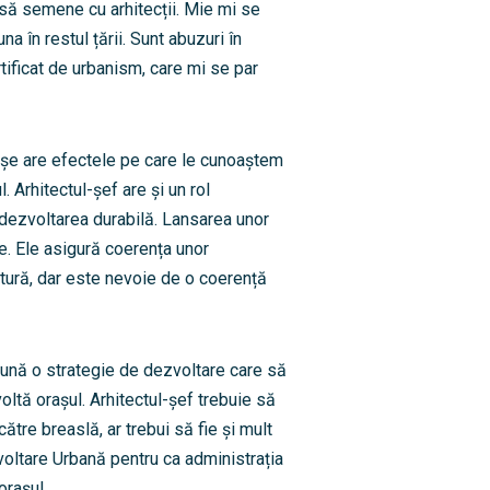
 să semene cu arhitecții. Mie mi se
a în restul țării. Sunt abuzuri în
tificat de urbanism, care mi se par
rașe are efectele pe care le cunoaștem
. Arhitectul-șef are și un rol
dezvoltarea durabilă. Lansarea unor
. Ele asigură coerența unor
atură, dar este nevoie de o coerență
opună o strategie de dezvoltare care să
ltă orașul. Arhitectul-șef trebuie să
tre breaslă, ar trebui să fie și mult
oltare Urbană pentru ca administrația
orașul.