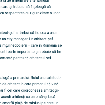
t și de amenajare a teritoriului.
icare și trebuie să înțeleagă că
 cu respectarea cu rigurozitate a unor
hitect-șef ar trebui să fie cea a unui
a un city manager. Un arhitect-șef
simțul negocierii – care în România se
sunt foarte importante și trebuie să fie
portantă pentru că arhitectul-șef
.
 slugă a primarului. Rolul unui arhitect-
a de arhitect la care primarul să vină
 ar fi cel care coordonează arhitecții-
u acești arhitecți cu care să-și facă
o amorfă plajă de misiuni pe care un