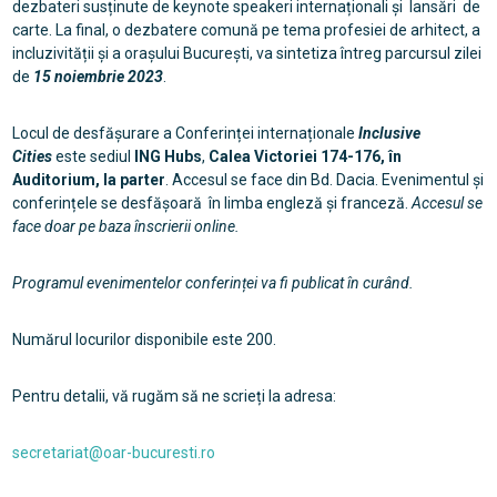
dezbateri susținute de keynote speakeri internaționali și lansări de
carte. La final, o dezbatere comună pe tema profesiei de arhitect, a
incluzivității și a orașului București, va sintetiza întreg parcursul zilei
de
15 noiembrie 2023
.
Locul de desfășurare a Conferinței internaționale
Inclusive
Cities
este sediul
ING Hubs
,
Calea Victoriei 174-176, în
Auditorium, la parter
. Accesul se face din Bd. Dacia. Evenimentul și
conferințele se desfășoară în limba engleză și franceză.
Accesul se
face doar pe baza înscrierii online.
Programul evenimentelor conferinței va fi publicat în curând.
Numărul locurilor disponibile este 200.
Pentru detalii, vă rugăm să ne scrieți la adresa:
secretariat@oar-bucuresti.ro