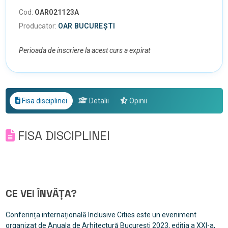
Cod:
OAR021123A
Producator:
OAR BUCUREȘTI
Perioada de inscriere la acest curs a expirat
Fisa disciplinei
Detalii
Opinii
FISA DISCIPLINEI
CE VEI ÎNVĂȚA?
Conferința internațională Inclusive Cities este un eveniment
organizat de Anuala de Arhitectură București 2023, ediția a XXI-a,