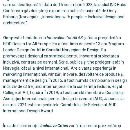
care se desfășoară în data de 15 noiembrie 2023, la sediul ING Hubs.
Conferința găzduiește și expunerea publică susținută de Onny
Eikhaug (Norvegia) - „Innovating with people – Inclusive design and
architecture”.
Onny
este fondatoarea
Innovation for All AS
și fosta președintă a
EIDD Design for All Europe. Ea a fost timp de peste 13 ani Program
Leader Design for All în Consiliul Norvegian de Design. Ea
promovează designul ca strategie pentru inovare și proiectarea
incluzivă, centrată pe oameni. Scrie, publică și ține prelegeri atât în ​​
Norvegia, cât și la nivel internațional. Are o vastă experiență în
marketing internațional, vânzări, inovare, dezvoltare de produse și
management de design. În 2015, a fost numită campioană în design
incluziv de către juriul internațional de la conferința Include, Royal
College of Art, Londra. În 2019, a fost numită membră a Consiliului
Asociației Internaționale pentru Design Universal, IAUD, Japonia, iar
din mai 2021 este președintele Comitetului de Selecție al IAUD
International Design Award.
În cadrul conferinței
Inclusive Cities
vor fi mai multe prezentări și