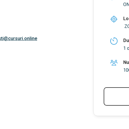
ON
Lo
Z
ti@cursuri.online
Du
1 
Nu
10