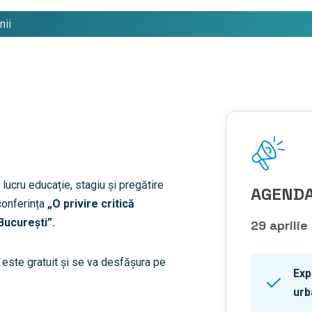
nii
 lucru educație, stagiu și pregătire
AGENDA
conferința
„O privire critică
 București”.
29 aprili
, este gratuit și se va desfășura pe
Exp
urb