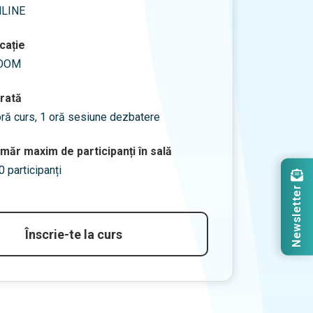
LINE
cație
OOM
rată
oră curs, 1 oră sesiune dezbatere
măr maxim de participanți în sală
0 participanți
Newsletter
Înscrie-te la curs