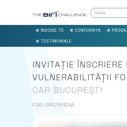
ÎNSCRIE-TE
CONFERINȚA
PROG
TESTIMONIALE
INVITAȚIE ÎNSCRIERE
VULNERABILITĂȚII F
OAR BUCUREȘTI
COD: OAR290424A