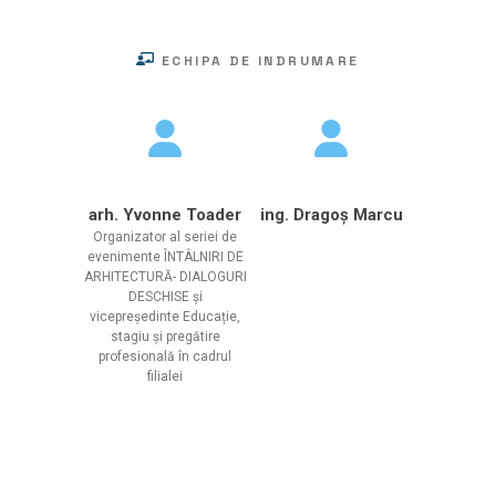
ECHIPA DE INDRUMARE
arh. Yvonne Toader
ing. Dragoș Marcu
Organizator al seriei de
evenimente ÎNTÂLNIRI DE
ARHITECTURĂ- DIALOGURI
DESCHISE și
vicepreședinte Educație,
stagiu și pregătire
profesională în cadrul
filialei