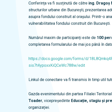
Conferința va fi susținută de către
ing. Dragoș
structurilor urbane din București, prezentarea ad
asupra fondului construit al orașului. Printr-o an
vulnerabilitatea fondului construit din București.
Numărul maxim de participanți este de
100 per
completarea formularului de mai jos până în data 
https://docs.google.com/forms/d/18L8Qmk
sis7t4ypoxxKiQCeWc788w/edit
Linkul de conectare va fi transmis în timp util tut
Gazda evenimentului din partea Filialei Teritori
Toader
, vicepreședinte
Educație, stagiu și pr
organizației.