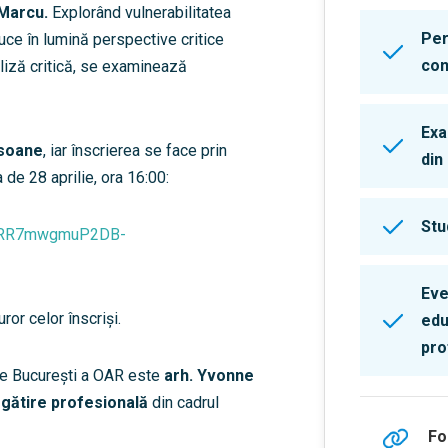
 Marcu.
Explorând vulnerabilitatea
Per
uce în lumină perspective critice
con
aliză critică, se examinează
Exa
soane
, iar înscrierea se face prin
din
de 28 aprilie, ora 16:00:
Stu
q4RR7mwgmuP2DB-
Eve
uror celor înscriși.
edu
pro
ale București a OAR este
arh. Yvonne
egătire profesională
din cadrul
Fo