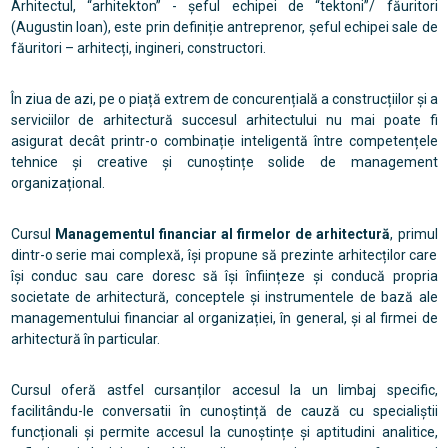
Arhitectul, “arhitekton” - șeful echipei de “tektoni”/ făuritori
(Augustin Ioan), este prin definiție antreprenor, șeful echipei sale de
făuritori – arhitecți, ingineri, constructori.
În ziua de azi, pe o piață extrem de concurențială a construcțiilor și a
serviciilor de arhitectură succesul arhitectului nu mai poate fi
asigurat decât printr-o combinație inteligentă între competențele
tehnice și creative și cunoștințe solide de management
organizațional.
Cursul
Managementul financiar al firmelor de arhitectură
, primul
dintr-o serie mai complexă, își propune să prezinte arhitecților care
își conduc sau care doresc să își înființeze și conducă propria
societate de arhitectură, conceptele și instrumentele de bază ale
managementului financiar al organizației, în general, și al firmei de
arhitectură în particular.
Cursul oferă astfel cursanților accesul la un limbaj specific,
facilitându-le conversatii în cunoștință de cauză cu specialiștii
funcționali și permite accesul la cunoștințe și aptitudini analitice,