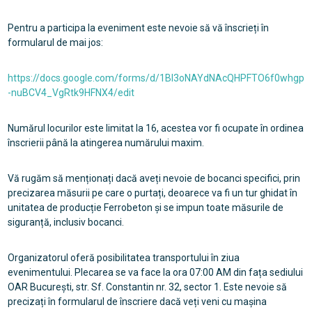
Pentru a participa la eveniment este nevoie să vă înscrieți în
formularul de mai jos:
https://docs.google.com/forms/d/1Bl3oNAYdNAcQHPFTO6f0whgp
-nuBCV4_VgRtk9HFNX4/edit
Numărul locurilor este limitat la 16, acestea vor fi ocupate în ordinea
înscrierii până la atingerea numărului maxim.
Vă rugăm să menționați dacă aveți nevoie de bocanci specifici, prin
precizarea măsurii pe care o purtați, deoarece va fi un tur ghidat în
unitatea de producție Ferrobeton și se impun toate măsurile de
siguranță, inclusiv bocanci.
Organizatorul oferă posibilitatea transportului în ziua
evenimentului. Plecarea se va face la ora 07:00 AM din fața sediului
OAR București, str. Sf. Constantin nr. 32, sector 1. Este nevoie să
precizați în formularul de înscriere dacă veți veni cu mașina