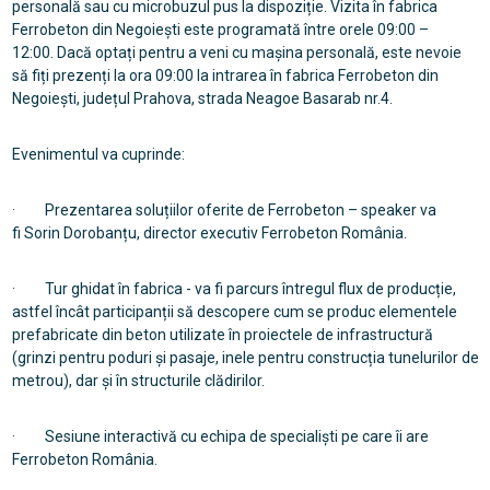
personală sau cu microbuzul pus la dispoziție. Vizita în fabrica
Ferrobeton din Negoiești este programată între orele 09:00 –
12:00. Dacă optați pentru a veni cu mașina personală, este nevoie
să fiți prezenți la ora 09:00 la intrarea în fabrica Ferrobeton din
Negoiești, județul Prahova, strada Neagoe Basarab nr.4.
Evenimentul va cuprinde:
· Prezentarea soluțiilor oferite de Ferrobeton – speaker va
fi Sorin Dorobanțu, director executiv Ferrobeton România.
· Tur ghidat în fabrica - va fi parcurs întregul flux de producție,
astfel încât participanții să descopere cum se produc elementele
prefabricate din beton utilizate în proiectele de infrastructură
(grinzi pentru poduri și pasaje, inele pentru construcția tunelurilor de
metrou), dar și în structurile clădirilor.
· Sesiune interactivă cu echipa de specialiști pe care îi are
Ferrobeton România.