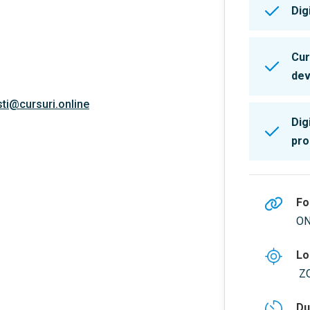
Dig
Cur
dev
ti@cursuri.online
Dig
pro
Fo
ON
Lo
Z
Du