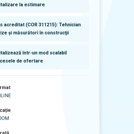
italizare la estimare
s acreditat (COR 311215): Tehnician
ize şi măsurători în construcţii
italizează într-un mod scalabil
cesele de ofertare
rmat
LINE
cație
OOM
rată