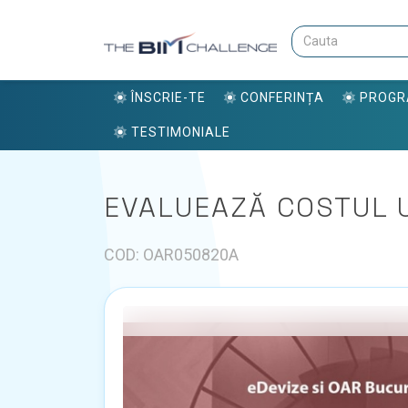
ÎNSCRIE-TE
CONFERINȚA
PROG
TESTIMONIALE
EVALUEAZĂ COSTUL U
COD: OAR050820A